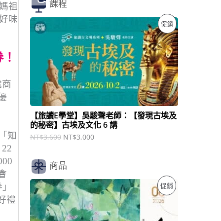
課程
媽祖
好味
原
目
特
促銷
始
前
價
價
價
格
格
券！
：
：
商
N
N
T
T
品
$
$
電商
3
3
優
,
,
6
0
【旅讀E學堂】吳駿聲老師：【發現古埃及
0
0
的秘密】古埃及文化 6 講
0
0
「知
。
。
NT$
3,600
NT$
3,000
22
00
商品
會
原
目
特
促銷
券」
始
前
好禮
價
價
價
格
格
：
：