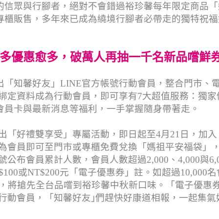
的信眾與行腳者，絕對不會錯過裕珍馨每年限定商品「
專櫃販售，多年來已成為繞境行腳者必帶走的獨特祝福
愈多優惠愈多，破萬人再抽一千名新品嚐鮮
「知馨好友」LINE官方帳號行動會員，整合門市、
號綁定資料成為行動會員，即可享有7大超值服務：獨家
會員卡與最新消息等福利，一手掌握隨身帶著走。
推出「好禮雙享受」專屬活動，即日起至4月21日，加入
成為會員即可至門市或專櫃免費兌換「媽祖平安福袋」，
布會員累計人數，會員人數超過2,000、4,000與6,0
100或NT$200元「電子優惠券」註。如超過10,000名
券」，將搶先全台品嚐到裕珍馨中秋新口味。「電子優惠
給行動會員，「知馨好友｣們趕快好康道相報，一起集氣