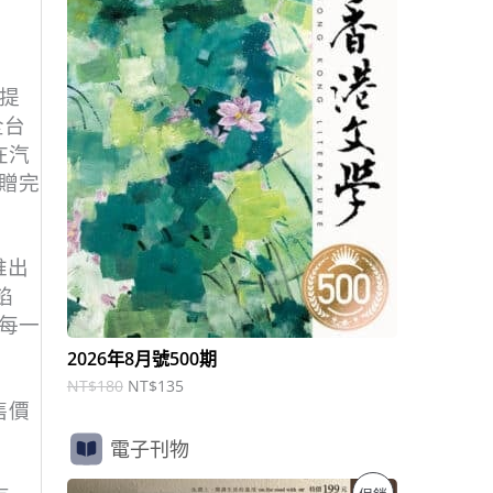
商
N
N
T
T
品
$
$
1
1
8
3
提
0
5
全台
。
。
在汽
贈完
推出
餡
每一
2026年8月號500期
NT$
180
NT$
135
售價
電子刊物
原
目
特