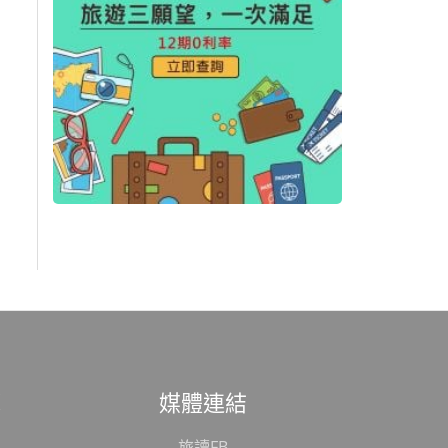
範
媒體連結
旅讀FB