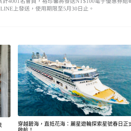
4001名會員，裕珍馨將發送NT$100電子優惠券給
LINE上發送，使用期限至5月30日止。
穿越碧海，直抵花海：麗星遊輪探索星號春日正
泉
啟航！