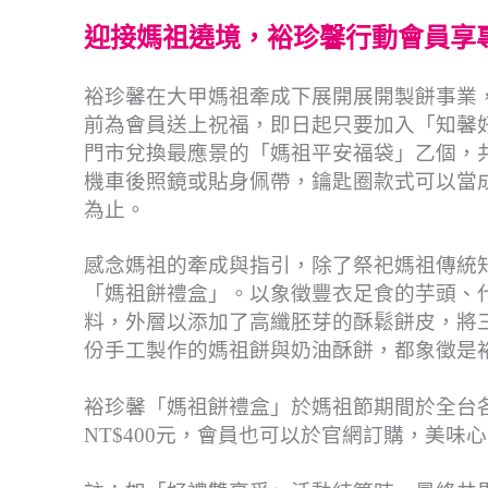
迎接媽祖遶境，裕珍馨行動會員享
裕珍馨在大甲媽祖牽成下展開展開製餅事業
前為會員送上祝福，即日起只要加入「知馨好
門市兌換最應景的「媽祖平安福袋」乙個，
機車後照鏡或貼身佩帶，鑰匙圈款式可以當
為止。
感念媽祖的牽成與指引，除了祭祀媽祖傳統
「媽祖餅禮盒」。以象徵豐衣足食的芋頭、
料，外層以添加了高纖胚芽的酥鬆餅皮，將
份手工製作的媽祖餅與奶油酥餅，都象徵是
裕珍馨「媽祖餅禮盒」於媽祖節期間於全台各門
NT$400元，會員也可以於官網訂購，美味