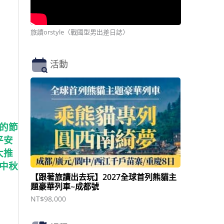
旅讀orstyle〈戰國型男出差日誌〉
活動
的節
平安
大推
中秋
【跟著旅讀出去玩】2027全球首列熊貓主
題豪華列車~成都號
NT$
98,000