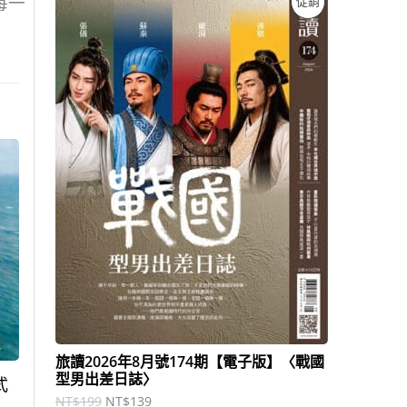
促銷
每一
始
前
價
價
價
格
格
：
：
商
N
N
T
T
品
$
$
1
1
9
3
9
9
。
。
旅讀2026年8月號174期【電子版】〈戰國
型男出差日誌〉
式
NT$
199
NT$
139