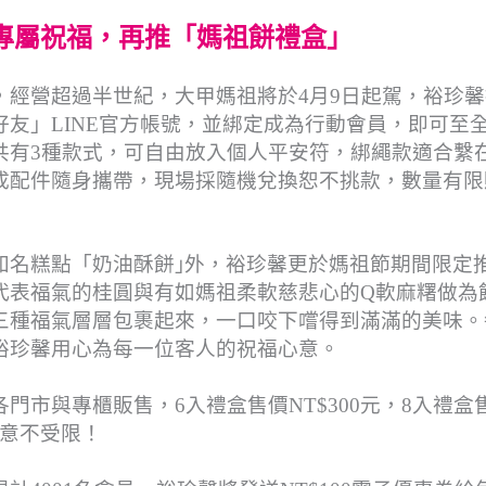
專屬祝福，再推「媽祖餅禮盒」
，經營超過半世紀，大甲媽祖將於4月9日起駕，裕珍馨
友」LINE官方帳號，並綁定成為行動會員，即可至
共有3種款式，可自由放入個人平安符，綁繩款適合繫
成配件隨身攜帶，現場採隨機兌換恕不挑款，數量有限
知名糕點「奶油酥餅｣外，裕珍馨更於媽祖節期間限定
代表福氣的桂圓與有如媽祖柔軟慈悲心的Q軟麻糬做為
三種福氣層層包裹起來，一口咬下嚐得到滿滿的美味。
裕珍馨用心為每一位客人的祝福心意。
市與專櫃販售，6入禮盒售價NT$300元，8入禮盒
心意不受限！