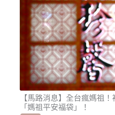
【馬路消息】全台瘋媽祖！裕
「媽祖平安福袋」！