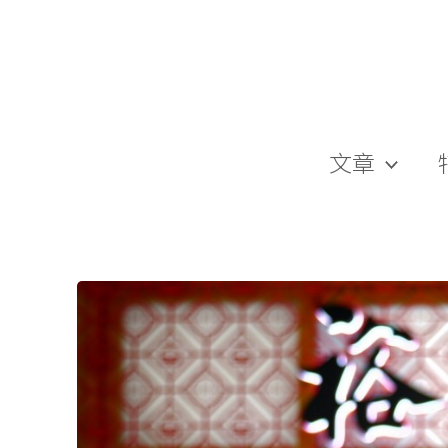
跳
至
主
要
內
容
文章