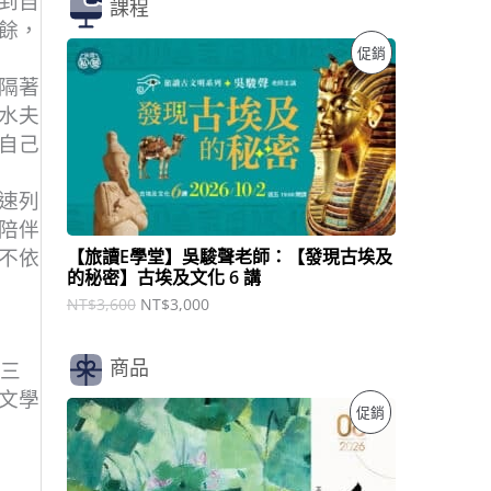
到自
課程
餘，
原
目
特
促銷
始
前
隔著
價
價
價
格
格
水夫
：
：
商
自己
N
N
T
T
品
$
$
速列
3
3
,
,
陪伴
6
0
【旅讀E學堂】吳駿聲老師：【發現古埃及
不依
0
0
的秘密】古埃及文化 6 講
0
0
。
。
NT$
3,600
NT$
3,000
商品
第三
文學
原
目
特
促銷
始
前
價
價
價
格
格
：
：