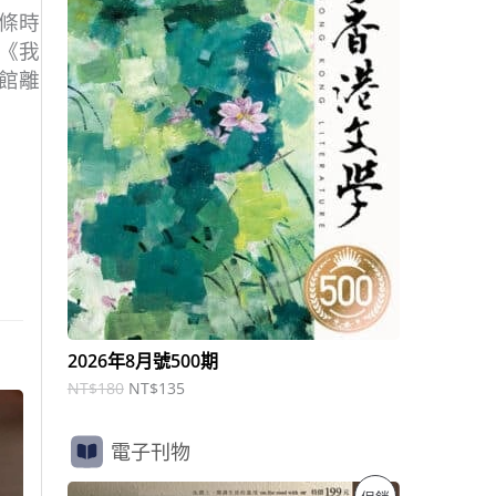
商
N
N
條時
T
T
品
《我
$
$
1
1
館離
8
3
0
5
。
。
2026年8月號500期
NT$
180
NT$
135
電子刊物
原
目
特