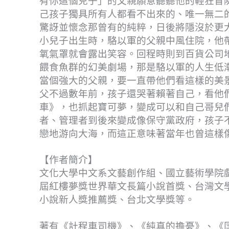
有你這個兒子」的父親願意聽聽他的輕狂冒
己孩子獨具所有人都看不出來的、唯一無二
驚訝並懷念那曾有的純粹，日後將隱沒於更
小兒子出生時，駱以軍的父親中風住院，他
氧氣罩就會露出笑容。回程時則到百貨公司
餵食魚群的幻美劇場，那是駱以軍的人生低
當個強大的父親，要一直帶他們看這樣的美
父不過數年前，孩子還哭著賴著自己，看他
車》，也抓起寶可夢，變成可以和自己哥兒
者、管理者到後來變成像保守黨政府，孩子
戀地游向大海，而這正意味著當年也曾這樣
【作者簡介】
文化大學中文系文藝創作組、國立藝術學院戲
屆紅樓夢獎世界華文長篇小說首獎、台灣文
小說新人獎推薦獎、台北文學獎等。
著有《計程車司機》、《純真的擔憂》、《