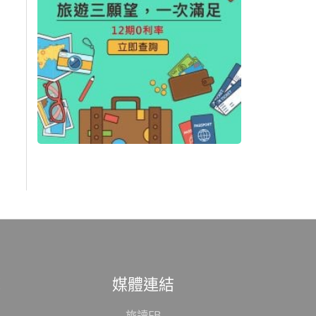
範
媒體連結
旅讀FB