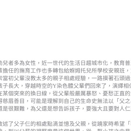
幼兒者多為女性，近一世代的生活日趨城市化，教育普
輩擔任的撫育工作也多轉包給媬姆托兒所學校安親班，
索當初父輩沒教太多的親子相處經驗，一路摸著石頭過
孩子長大，穿越時空的Y染色體父輩們回來了，演繹相
在某個突來的換日線，從父輩般嚴厲暴怒、憂愁正直的
得慈眉善目，可能是理解到自己的生命史無法以「父之
還是很艱難，為父還是想告訴孩子，要強大且要對人仁
敘述了父子仨的相處點滴並憶及父親，從蹺家時希望「