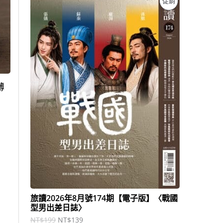
促銷
始
前
價
價
價
格
格
：
：
商
N
N
T
T
品
$
$
1
1
9
3
薄
9
9
。
。
旅讀2026年8月號174期【電子版】〈戰國
型男出差日誌〉
NT$
199
NT$
139