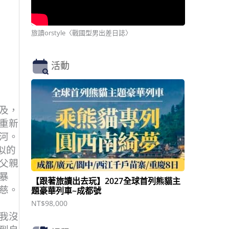
旅讀orstyle〈戰國型男出差日誌〉
活動
及，
重新
河。
似的
父親
暴
【跟著旅讀出去玩】2027全球首列熊貓主
慈。
題豪華列車~成都號
NT$
98,000
我沒