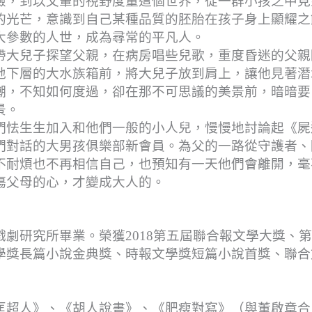
險，到以父輩的視野度量這個世界，從一群小孩之中見
的光芒，意識到自己某種品質的胚胎在孩子身上顯耀之
大參數的人世，成為尋常的平凡人。
帶大兒子探望父親，在病房唱些兒歌，重度昏迷的父親
地下層的大水族箱前，將大兒子放到肩上，讓他見著潛
潮，不知如何度過，卻在那不可思議的美景前，暗暗要
景。
們怯生生加入和他們一般的小人兒，慢慢地討論起《屍
們對話的大男孩俱樂部新會員。為父的一路從守護者、
不耐煩也不再相信自己，也預知有一天他們會離開，毫
傷父母的心，才變成大人的。
劇研究所畢業。榮獲2018第五屆聯合報文學大獎、
學獎長篇小說金典獎、時報文學獎短篇小說首獎、聯合
匡超人》、《胡人說書》、《肥瘦對寫》（與董啟章合