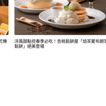
式傳
洋風甜點控春季必吃！杏桃鬆餅屋「焙茶蒙布朗
鬆餅」絕美登場