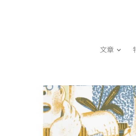
跳
至
主
要
內
容
文章