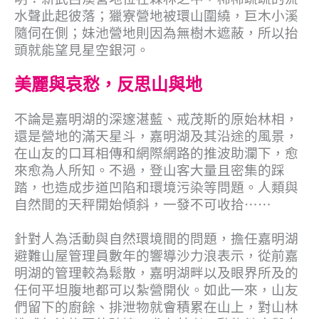
水聲此起彼落；獵寮營地被環山圍繞，巨木小溪
隨伺在側；妹池營地則因為無樹木遮蔽，所以抬
頭就能望見星空銀河。
美麗與哀愁，反思山與地
不論是嘉明湖的深邃湛藍、戒茂斯的原始林相，
還是營地的滿天星斗，嘉明湖及其沿途的風景，
在山友的口耳相傳和網際網路的推波助瀾下，愈
來愈為人所知。不過，登山客大量且密集的踩
踏，也造成步道凹陷和環境污染等問題。人類與
自然間的天秤開始傾斜，一發不可收拾⋯⋯
針對人為活動與自然環境間的問題，擔任嘉明湖
避難山屋管理員數年的響導沙力浪表示，從前嘉
明湖的管理較為鬆散，嘉明湖畔以及眼界所及的
任何平坦腹地都可以紮營開伙。如此一來，山友
們留下的廚餘、排泄物就會積累在山上，對山林