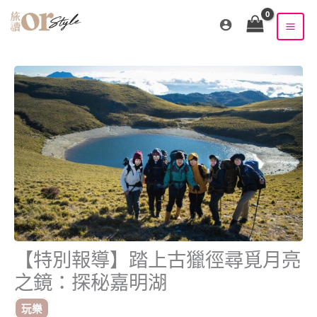
跳
至
主
要
內
容
【特別報導】踏上古獵徑尋覓月亮
之鏡：探秘嘉明湖
玩樂