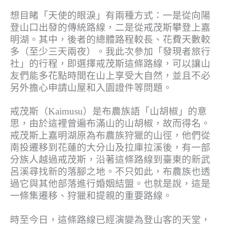
想目睹「天使的眼淚」有兩種方式：一是從向陽
登山口出發的傳統路線，二是從戒茂斯攀登上嘉
明湖。其中，後者的總體路程較長、花費天數較
多（至少三天兩夜）。我此次參加「發現者旅行
社」的行程，即選擇戒茂斯這條路線，可以讓山
友們能多花點時間在山上享受大自然，並且不必
另外擔心申請山屋和入園證件等問題。
戒茂斯（Kaimusu）是布農族語「山胡椒」的意
思，由於這裡曾遍布滿山的山胡椒，故而得名。
戒茂斯上嘉明湖原為布農族狩獵的山徑，他們從
南投遷移到花蓮的大分山及拉庫拉溪後，有一部
分族人越過戒茂斯，沿著這條路線到臺東的新武
呂溪尋找新的落腳之地。不只如此，布農族也透
過它與其他部落進行婚姻結盟。也就是說，這是
一條集遷移、狩獵和提親的重要路線。
時至今日，這條路線已經演變為登山客的天堂，