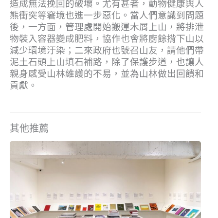
造成無法挽回的破壞。尤有甚者，動物健康與人
熊衝突等窘境也進一步惡化。當人們意識到問題
後，一方面，管理處開始搬運木屑上山，將排泄
物裝入容器變成肥料，協作也會將廚餘揹下山以
減少環境汙染；二來政府也號召山友，請他們帶
泥土石頭上山填石補路，除了保護步道，也讓人
親身感受山林維護的不易，並為山林做出回饋和
貢獻。
其他推薦