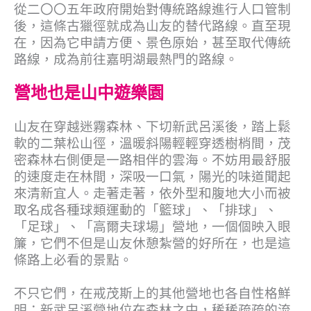
從二〇〇五年政府開始對傳統路線進行人口管制
後，這條古獵徑就成為山友的替代路線。直至現
在，因為它申請方便、景色原始，甚至取代傳統
路線，成為前往嘉明湖最熱門的路線。
營地也是山中遊樂園
山友在穿越迷霧森林、下切新武呂溪後，踏上鬆
軟的二葉松山徑，溫暖斜陽輕輕穿透樹梢間，茂
密森林右側便是一路相伴的雲海。不妨用最舒服
的速度走在林間，深吸一口氣，陽光的味道聞起
來清新宜人。走著走著，依外型和腹地大小而被
取名成各種球類運動的「籃球」、「排球」、
「足球」、「高爾夫球場」營地，一個個映入眼
簾，它們不但是山友休憩紮營的好所在，也是這
條路上必看的景點。
不只它們，在戒茂斯上的其他營地也各自性格鮮
明：新武呂溪營地位在森林之中，稀稀疏疏的流