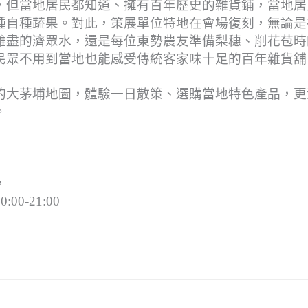
，但當地居民都知道、擁有百年歷史的雜貨鋪，當地居
種自種蔬果。對此，策展單位特地在會場復刻，無論是
難盡的濟眾水，還是每位東勢農友準備梨穗、削花苞時
民眾不用到當地也能感受傳統客家味十足的百年雜貨舖
的大茅埔地圖，體驗一日散策、選購當地特色產品，更
。
，
0-21:00