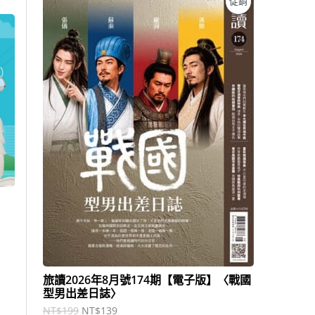
促銷
始
前
價
價
價
格
格
：
：
商
N
N
T
T
品
$
$
1
1
9
3
9
9
。
。
旅讀2026年8月號174期【電子版】〈戰國
型男出差日誌〉
NT$
199
NT$
139