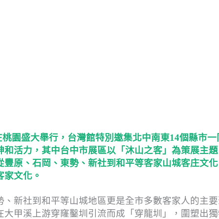
5日在桃園盛大舉行，台灣館特別邀集北中南東14個縣市一
神和活力，其中台中市展區以「沐山之客」為策展主題
從豐原、石岡、東勢、新社到和平等客家山城客庄文化
客家文化。
勢、新社到和平等山城地區更是全市多數客家人的主要
在⼤甲溪上游穿窿鑿圳引流而成「穿龍圳」，圍塑出獨