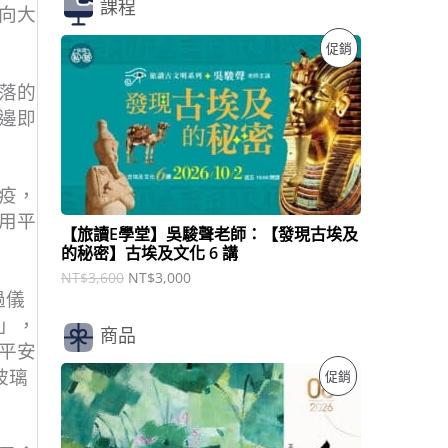
課程
向⼤
原
目
特
促銷
始
前
價
價
價
落的
格
格
：
：
邊即
商
N
N
T
T
品
$
$
3
3
疫，
,
,
用平
6
0
【旅讀E學堂】吳駿聲老師：【發現古埃及
0
0
的秘密】古埃及文化 6 講
0
0
。
。
NT$
3,600
NT$
3,000
過儀
」，
商品
平安
原
目
特
玻璃
促銷
始
前
價
價
價
格
格
：
：