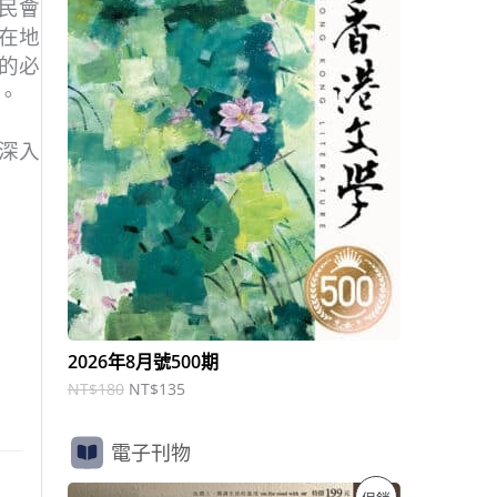
商
民會
N
N
T
T
在地
品
$
$
的必
1
1
8
3
。
0
5
。
。
深入
2026年8月號500期
NT$
180
NT$
135
電子刊物
原
目
特