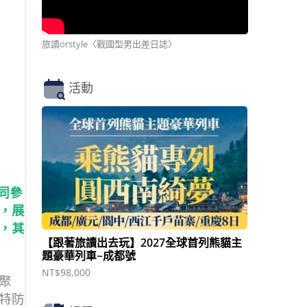
旅讀orstyle〈戰國型男出差日誌〉
活動
同參
，展
，其
【跟著旅讀出去玩】2027全球首列熊貓主
題豪華列車~成都號
NT$
98,000
聚
特防