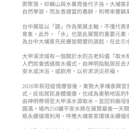
禦聚落，仰賴⼭與⽔養育後代⼦孫。⼤埔客
⾃然學習，而友善適當的農耕，則帶來豐饒
台中展區以「圓」作為策展主軸，不僅代表
意象。此外，「水」也是此展覽的重要元素
為台中⼤埔客先⺠遷徙開墾的源起，在此引
大甲溪流域有一個關於水的古老科儀「取水
人們就會透過取水儀式，由神明指點居民去
安水或沐浴、或飲用，以祈求消災祈福。
2020年新冠疫情爆發後，東勢大茅埔泰興宮
式，庇佑居民身體健康，也成為東勢地區的
由神明帶領至大甲溪水源取水，並回到廟埕
圓滿。場內250罐平安水將在展覽最後一天
瓶永續循環利用，呼應大埔客家環境永續循