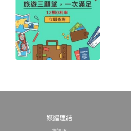
範
媒體連結
旅讀FB