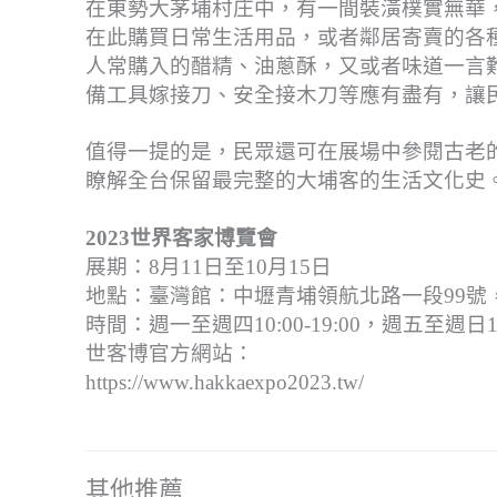
在東勢大茅埔村庄中，有一間裝潢樸實無華
在此購買日常生活用品，或者鄰居寄賣的各
人常購入的醋精、油蔥酥，又或者味道一言
備工具嫁接刀、安全接木刀等應有盡有，讓
值得一提的是，民眾還可在展場中參閱古老
瞭解全台保留最完整的大埔客的生活文化史
2023世界客家博覽會
展期：8月11日至10月15日
地點：臺灣館：中壢青埔領航北路一段99號
時間：週一至週四10:00-19:00，週五至週日10:0
世客博官方網站：
https://www.hakkaexpo2023.tw/
其他推薦