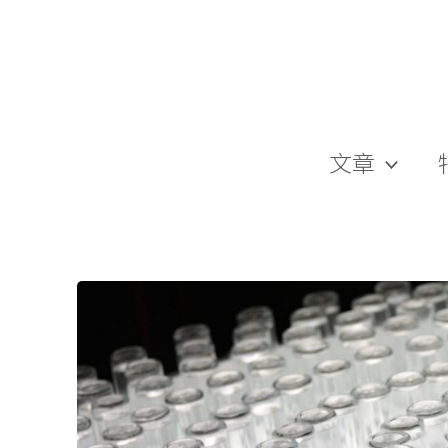
跳
至
主
要
內
容
文章