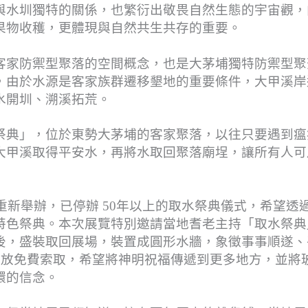
與⽔圳獨特的關係，也繁衍出敬畏⾃然⽣態的宇宙觀，
果物收穫，更體現與⾃然共⽣共存的重要。
客家防禦型聚落的空間概念，也是大茅埔獨特防禦型聚
，由於⽔源是客家族群遷移墾地的重要條件，⼤甲溪岸
⽔開圳、溯溪拓荒。
祭典」，位於東勢大茅埔的客家聚落，以往只要遇到瘟
大甲溪取得平安水，再將水取回聚落廟埕，讓所有人可
重新舉辦，已停辦 50年以上的取水祭典儀式，希望透
特色祭典。本次展覽特別邀請當地耆老主持「取水祭典
後，盛裝取回展場，裝置成圓形水牆，象徵事事順遂、
開放免費索取，希望將神明祝福傳遞到更多地方，並將
環的信念。