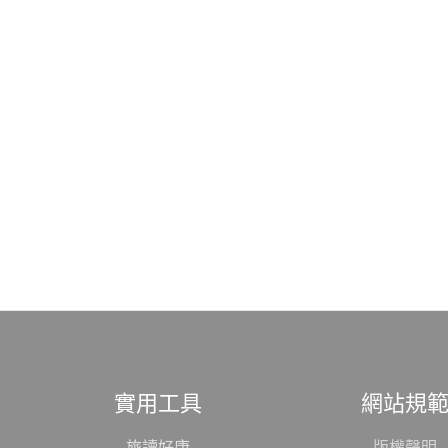
實用工具
網站規
旅讀好康
版權聲明