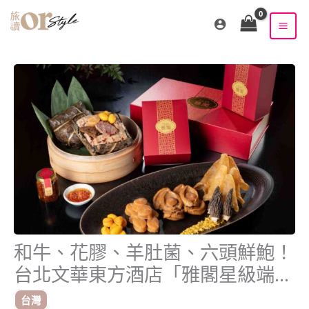
跳
至
主
要
內
容
和牛、花膠、羊肚菌、六頭鮮鮑！
台北文華東方酒店「雅閣星級端午
粽禮」限量500組！
台灣