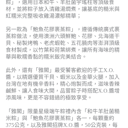
粽」，選用日本和牛、羊肚菌宇瑤柱等頂級食
材，並將粽子放入清雞湯燜煮，讓基底的糙米與
紅糯米完整吸收雞湯濃郁精華；
另一款為「鮑魚花膠裹蒸粽」，遵循傳統廣式裹
蒸粽做法，使用澳洲六頭鮮鮑、花膠、北海道干
貝、秘製烤鴨、老虎蝦乾、五花腩肉等澎湃頂級
食材製成，以竹葉和荷葉綁煮，讓所有海味的精
華與軟糯香黏的糯米飯完美結合。
此外，還有「雅閣」最受饕客歡迎的手工X.O.
醬，以精選優質干貝、蝦米以及金華火腿，加入
台灣在地有機辛香料，精心炮製而成，滋味香辣
鹹鮮、讓人食味大開，品嘗粽子時搭配X.O.醬增
添風味，更是不容錯過的極致享受。
「雅閣」限量星級端午粽禮內含「和牛羊肚菌糙
米粽」與「鮑魚花膠裹蒸粽」各一，每顆重約
375公克，以及雅閣招牌X.O.醬，50公克裝，每