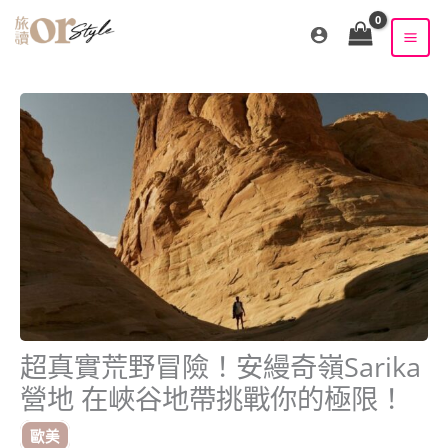
跳
至
主
要
內
容
超真實荒野冒險！安縵奇嶺Sarika
營地 在峽谷地帶挑戰你的極限！
歐美