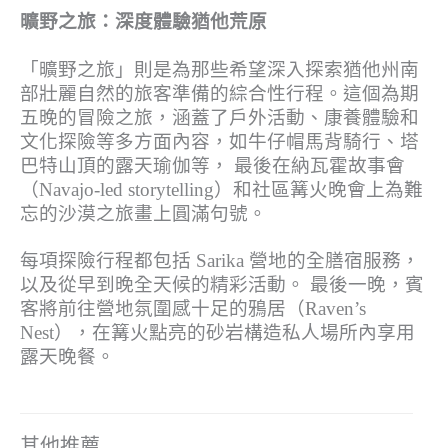
曠野之旅：深度體驗猶他荒原
「曠野之旅」則是為那些希望深入探索猶他州南
部壯麗自然的旅客準備的綜合性行程。這個為期
五晚的冒險之旅，涵蓋了戶外活動、康養體驗和
文化探險等多方面內容，如牛仔帽馬背騎行、塔
巴特山頂的露天瑜伽等， 最後在納瓦霍故事會
（Navajo-led storytelling）和社區篝火晚會上為難
忘的沙漠之旅畫上圓滿句號。
每項探險行程都包括 Sarika 營地的全膳宿服務，
以及從早到晚全天候的精彩活動。 最後一晚，賓
客將前往營地氛圍感十足的鴉居（Raven’s
Nest），在篝火點亮的砂岩構造私人場所內享用
露天晚餐。
其他推薦