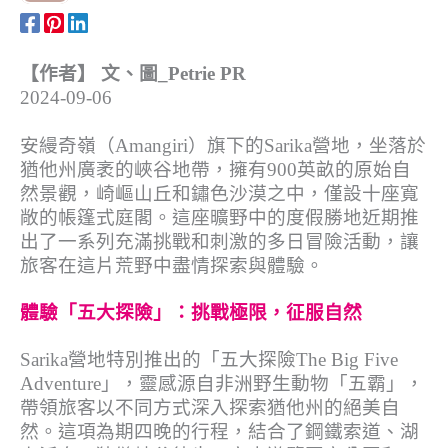
【作者】 文、圖_Petrie PR
2024-09-06
安縵奇嶺（Amangiri）旗下的Sarika營地，坐落於
猶他州廣袤的峽谷地帶，擁有900英畝的原始自
然景觀，崎嶇山丘和鏽色沙漠之中，僅設十座寬
敞的帳篷式庭閣。這座曠野中的度假勝地近期推
出了一系列充滿挑戰和刺激的多日冒險活動，讓
旅客在這片荒野中盡情探索與體驗。
體驗「五大探險」：挑戰極限，征服自然
Sarika營地特別推出的「五大探險The Big Five
Adventure」，靈感源自非洲野生動物「五霸」，
帶領旅客以不同方式深入探索猶他州的絕美自
然。這項為期四晚的行程，結合了鋼鐵索道、湖