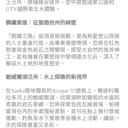
上泛舟、狹縫峽谷徒步、空中遊覽國家公園和
UTV越野車五大體驗。
鋼鐵索道：征服猶他州的峭壁
「鋼鐵之路」這項冒險挑戰，是為熱愛登山探險
的人士量身打造。由專業導遊帶領，您將在紅色
懸崖與金色岩石之間攀爬，感受大自然的鬼斧神
工，並有機會在攀登途中發現遠古化石，深入了
解這片土地的地質歷史。
鮑威爾湖泛舟：水上探險的新視界
在Sarika營地獨有的Axopar 37遊艇上，暢遊科羅
拉多河上的鮑威爾湖，欣賞湖畔如鏡般的水面和
奇異的岩石景觀。您將探索包括瓦維普灣、帕德
雷灣在內的多處隱秘景點，並可在船上進行槳板
運動、釣魚及水下推進等各種水上活動，讓這一
天的探險豐富又多彩。