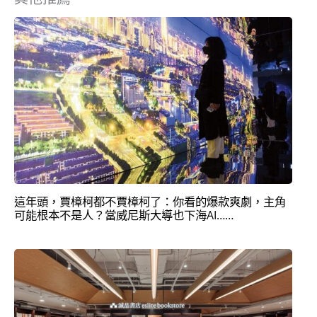
這年頭，賈樟柯都不賈樟柯了：你看的爆款爽劇，主角
可能根本不是人？當威尼斯大導也下海AI……