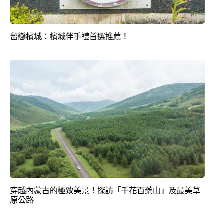
留戀檳城：檳城伴手禮首選推薦！
穿越內蒙古的極致美景！探訪「千花百藥山」及最美草
原公路