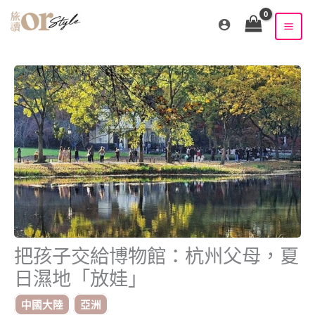
跳
至
主
要
內
容
把孩子交給博物館：杭州父母，夏
日濕地「放娃」
中國大陸
亞洲