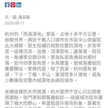
文、圖_黃采薇
2025-08-11
杭州的「西溪溼地」景區，占地十多平方公里，
放眼世界，將近千萬人口城市在市區中心保留如
此大規模、原生結構仍相對完整的濕地，非常罕
見。這裡河流、池塘、沼澤密布；蘆葦蕩、荷花
池、魚塘等交錯分布，曾為私家魚塘與水鄉村
落，如今四季皆有景，水鳥豐富，是候鳥遷徙的
重要驛站。更棒的是，除了西溪，杭州還有湘
湖、下沙、丁橋、半山、東湖等多片濕地，成為
少數擁有完整內城濕地系統的城市。
坐擁這樣的天然資源，杭州當然不甘心只拉遊客
搭遊船，收門票和開餐廳就好──這座城市近年展
現了極大的野心，希望能提升城市形象，靠著生