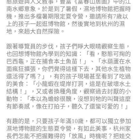
態旅遊與人文敘事，豐富《富春山居圖》中的江
南水鄉意象。於是到了暑假，濕地博物館把握時
機，推出多檔暑期限定夏令營，邀請所有7歲以
上的孩子一起逛博物館，然後實地到杭州的濕
地，來趟大自然探險。
跟著導覽員的步伐，孩子們睜大眼睛觀察生態，
也回想博物館內學到的知識：「看，憨態可掬的
巴西龜，正在捕食本土魚苗！」、「水葫蘆在水
面瘋狂擴張，你們覺得這樣下去，其他水生植物
還活得了嗎？」，有的孩子現場甚至看到了吃過
的美食：「小龍蝦在堤岸打洞，這是在破壞水土
結構！」，又或者換種角度，觀察過去討厭的小
動物：「本以為蟾蜍很醜，沒想到牠的叫聲這麼
有節奏感，像在打拍子，聽久了還蠻可愛的！」
有趣的是，只要孩子年滿10歲，都可以獨立參加
濕地博物館的生態夏令營，有如此美事，杭州家
長們怎能不把握難得的「放風」時機呢？把娃交