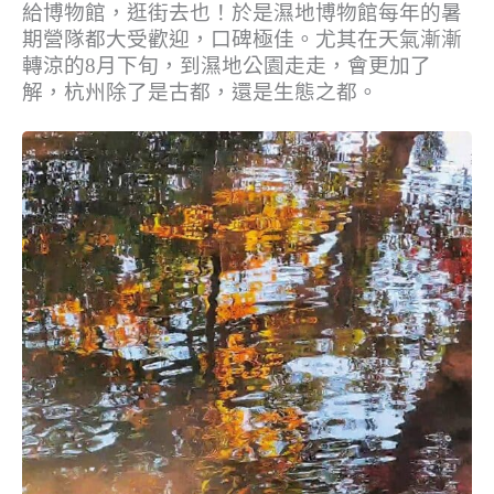
給博物館，逛街去也！於是濕地博物館每年的暑
期營隊都大受歡迎，口碑極佳。尤其在天氣漸漸
轉涼的8月下旬，到濕地公園走走，會更加了
解，杭州除了是古都，還是生態之都。