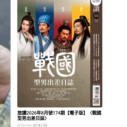
促銷
始
前
價
價
價
格
格
：
：
商
N
N
T
T
品
$
$
1
1
9
3
9
9
。
。
旅讀2026年8月號174期【電子版】〈戰國
型男出差日誌〉
NT$
199
NT$
139