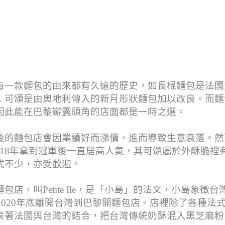
每一款麵包的由來都有久遠的歷史，如長棍麵包是法國
；可頌是由奧地利傳入的新月形狀麵包加以改良。而麵
因此能在巴黎嶄露頭角的店面都是一時之選。
後的麵包店會因業績好而漲價，進而導致生意衰落。然
elle自2018年拿到冠軍後一直居高人氣，其可頌屬於外酥脆裡
式不少，亦受歡迎。
，叫Petite Ile，是「小島」的法文，小島象徵台
2020年底離開台灣到巴黎開麵包店。店裡除了各種法
表著法國與台灣的結合，把台灣傳統奶酥混入黑芝麻粉