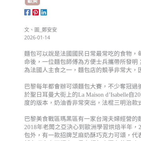
歐美
文、圖_鄭安安
2026-01-14
麵包可以說是法國國民日常最常吃的食物，
命後，一位麵包師傅為方便士兵攜帶所發明
為法國人主食之一，麵包店的競爭非常大，
巴黎每年都會辦可頌麵包大賽，不少奪冠過
於聖日耳曼大街上的La Maison d’Isab
度的版本，奶油香非常突出，法棍三明治款
巴黎美食戰區瑪黑區有一家台灣夫婦經營的麵包店
2018年老闆之亞決心到歐洲學習烘焙半年，
包外，有一款招牌芝麻奶酥巧克力可頌，代