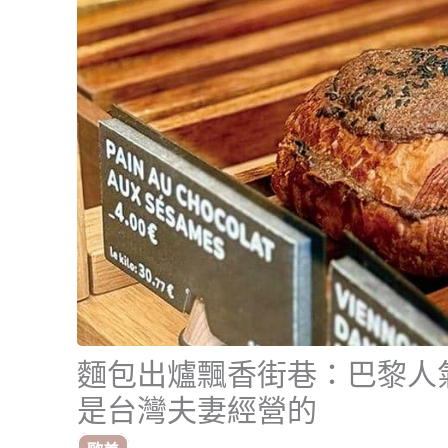
麵包出爐飄香街巷：巴黎人
是台灣夫妻經營的