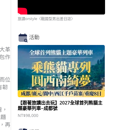
旅讀orstyle〈戰國型男出差日誌〉
活動
大革
包作
而位
有韌
【跟著旅讀出去玩】2027全球首列熊貓主
題豪華列車~成都號
灣，
NT$
98,000
式麵
，再