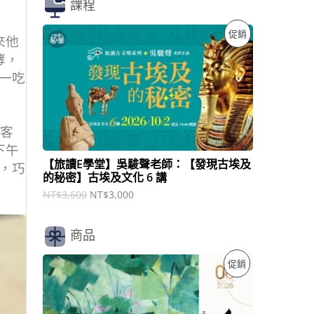
課程
原
目
特
促銷
來他
始
前
價
價
酵，
價
格
格
一吃
：
：
商
N
N
T
T
品
$
$
3
3
旅客
,
,
下午
6
0
【旅讀E學堂】吳駿聲老師：【發現古埃及
，巧
0
0
的秘密】古埃及文化 6 講
0
0
。
。
NT$
3,600
NT$
3,000
商品
原
目
特
促銷
始
前
價
價
價
格
格
：
：