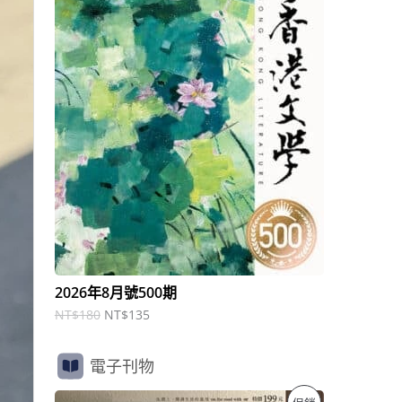
商
N
N
T
T
品
$
$
1
1
8
3
0
5
。
。
2026年8月號500期
NT$
180
NT$
135
電子刊物
原
目
特