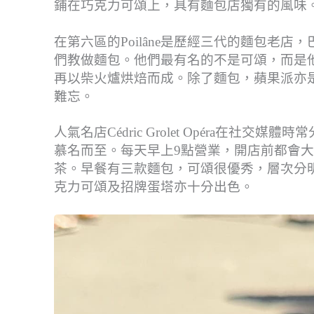
鋪在巧克力可頌上，具有麵包店獨有的風味
在第六區的Poilâne是歷經三代的麵包老店，巴
們教做麵包。他們最有名的不是可頌，而是他
再以柴火爐烘焙而成。除了麵包，蘋果派亦
難忘。
人氣名店Cédric Grolet Opéra在
慕名而至。每天早上9點營業，開店前都會
茶。早餐有三款麵包，可頌很優秀，層次分
克力可頌及招牌蛋塔亦十分出色。