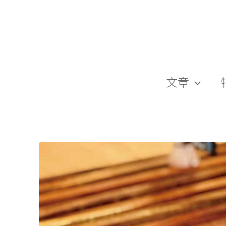
跳
至
主
要
內
容
文章