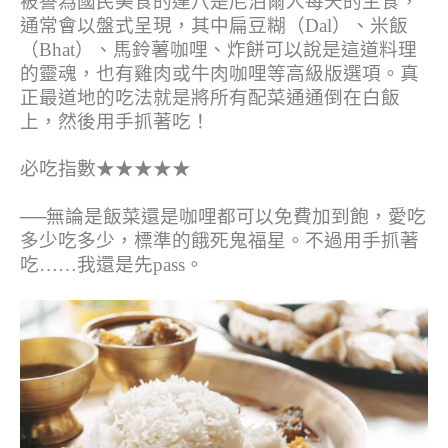
被譽為國民美食的達八是尼泊爾人每天的主食，
通常會以盤式呈現，其中扁豆糊（Dal）、米飯
（Bhat）、馬鈴薯咖哩、炸餅可以說是這道料理
的靈魂，也有雞肉或牛肉咖哩等高級版選項。真
正最道地的吃法就是將所有配菜通通倒在白飯
上，然後用手抓著吃！
必吃指數★★★★★
──無論是飯菜還是咖哩都可以免費加到飽，愛吃
多少吃多少，標準的餓死鬼福星。不過用手抓著
吃……我還是先pass。