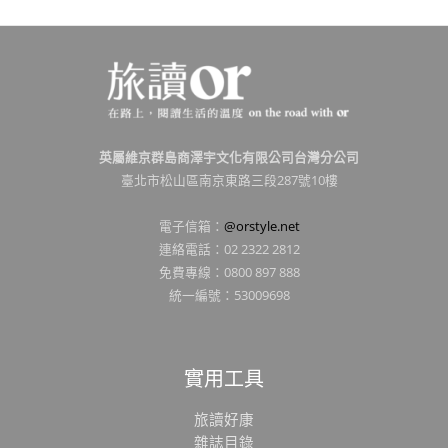
英屬維京群島商澤宇文化有限公司台灣分公司
臺北市松山區南京東路三段287號10樓
電子信箱：
@orstyle.net
連絡電話：02 2322 2812
免費專線：0800 897 888
統一編號：53009698
實用工具
旅讀好康
雜誌目錄