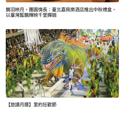
鵲羽映月，團圓情長：臺北嘉佩樂酒店推出中秋禮盒，
以臺灣藍鵲輝映千里嬋娟
【旅讀月曆】里約狂歡節