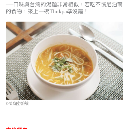
──口味與台灣的湯麵非常相似，若吃不慣尼泊爾
的食物，來上一碗Thukpa準沒錯！
©陳育陞/旅讀