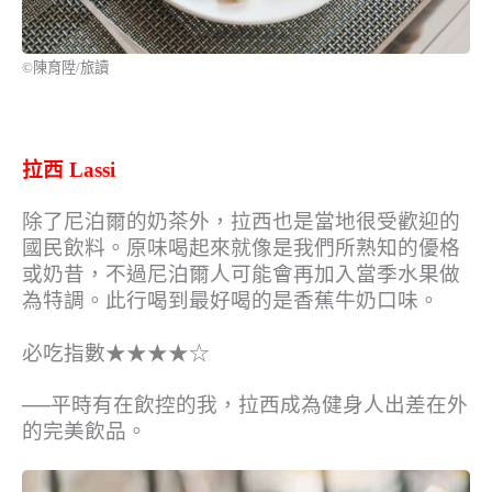
©陳育陞/旅讀
拉西 Lassi
除了尼泊爾的奶茶外，拉西也是當地很受歡迎的
國民飲料。原味喝起來就像是我們所熟知的優格
或奶昔，不過尼泊爾人可能會再加入當季水果做
為特調。此行喝到最好喝的是香蕉牛奶口味。
必吃指數★★★★☆
──平時有在飲控的我，拉西成為健身人出差在外
的完美飲品。