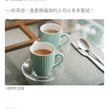
──奶茶控，喜愛開福袋的人可以多多嘗試！
©陳育陞/旅讀