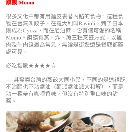
饃饃 Momo
很多文化中都有用麵皮裹著內餡的食物，這種食
物在台灣叫餃子、在義大利叫Ravioli，到了日本
則成為Gyoza，而在尼泊爾，它有個可愛的名稱
Momo。饃饃有蒸、炸、煎三種烹飪方式，以雞
肉及牛肉餡最為常見，無論是街邊還是餐廳都隨
處可見。
必吃指數★★★★☆
──其實與台灣的蒸餃大同小異，不同的是這裡既
不沾醋也不沾醬油（醋派醬油派大和解），而是
沾一種帶有咖哩香味，但沒有特別重口味的沾
醬。