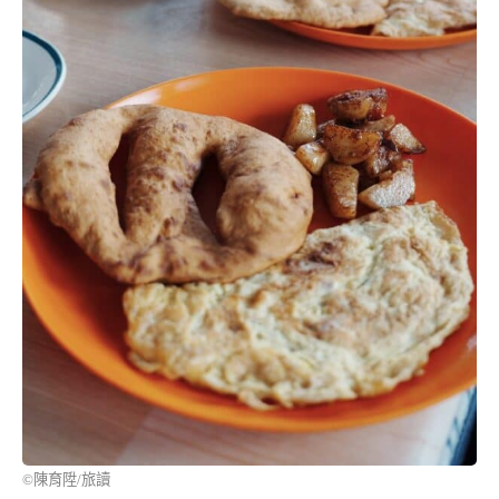
©陳育陞/旅讀