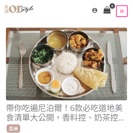
跳
至
主
要
內
容
帶你吃遍尼泊爾！6款必吃道地美
食清單大公開，香料控、奶茶控必
看！
亞洲