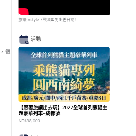
旅讀orstyle〈戰國型男出差日誌〉
活動
，很
【跟著旅讀出去玩】2027全球首列熊貓主
題豪華列車~成都號
NT$
98,000