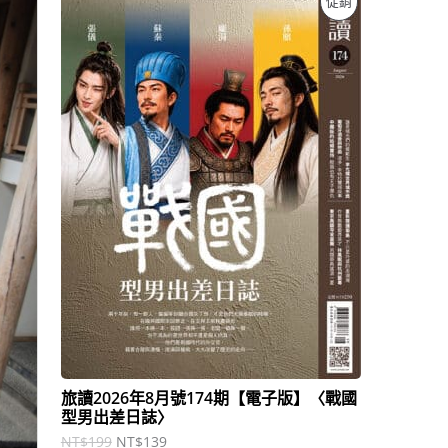
促銷
始
前
價
價
價
格
格
：
：
商
N
N
T
T
品
$
$
1
1
9
3
9
9
。
。
旅讀2026年8月號174期【電子版】〈戰國
型男出差日誌〉
NT$
199
NT$
139