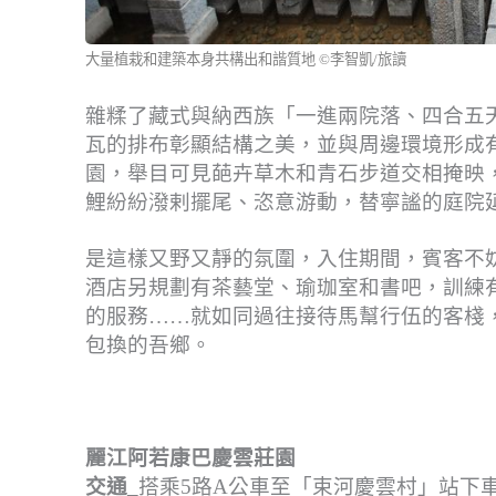
大量植栽和建築本身共構出和諧質地 ©李智凱/旅讀
雜糅了藏式與納西族「一進兩院落、四合五
瓦的排布彰顯結構之美，並與周邊環境形成
園，舉目可見葩卉草木和青石步道交相掩映
鯉紛紛潑剌擺尾、恣意游動，替寧謐的庭院
是這樣又野又靜的氛圍，入住期間，賓客不
酒店另規劃有茶藝堂、瑜珈室和書吧，訓練
的服務……就如同過往接待馬幫行伍的客棧
包換的吾鄉。
麗江阿若康巴慶雲莊園
交通_
搭乘5路A公車至「束河慶雲村」站下