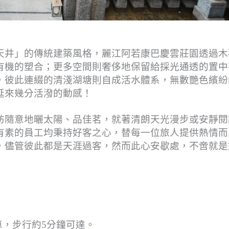
天井」的傳統建築風格，麗江阿若康巴慶雲莊園透過木
有機的塑合；更多空間則奢侈地保留給採光通透的置中
，彼此連綴的清淺湖塘則自成活水體系，無數艷色繽紛
延來幾分活潑的動感！
妨隨意地曬太陽、品佳茗，就著清朗天光漫步或安靜閱
有素的員工均秉持好客之心，替每一位旅人提供熱情而
，儘管彼此都是天涯過客，然而此心安歇處，不啻就是
車，步行約5分鐘可達。