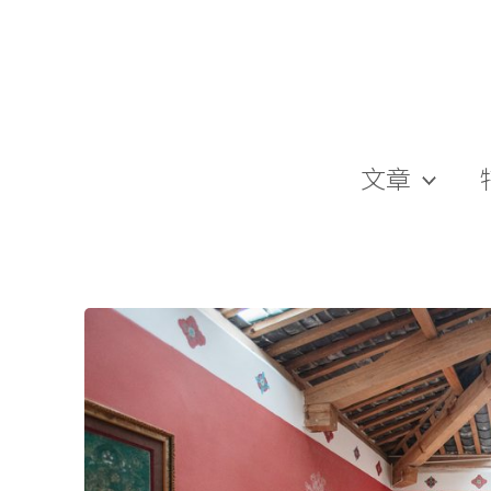
跳
至
主
要
內
容
文章