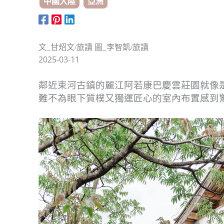
中國大陸
亞洲
文_甘炤文/旅讀 圖_李智凱/旅讀
2025-03-11
鄰近束河古鎮的麗江阿若康巴慶雲莊園就像
難不為眼下質樸又獨運匠心的室內布置感到