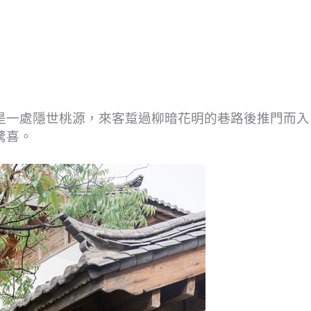
是一處隱世桃源，來客踅過柳暗花明的巷路後推門而入
驚喜。