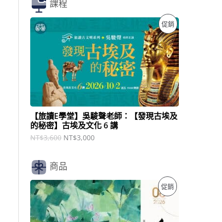
課程
原
目
特
促銷
始
前
價
價
價
格
格
：
：
商
N
N
T
T
品
$
$
3
3
,
,
6
0
【旅讀E學堂】吳駿聲老師：【發現古埃及
0
0
的秘密】古埃及文化 6 講
0
0
。
。
NT$
3,600
NT$
3,000
商品
原
目
特
促銷
始
前
價
價
價
格
格
：
：