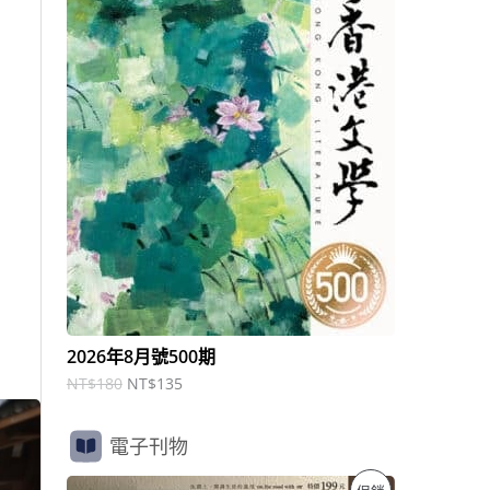
商
N
N
T
T
品
$
$
1
1
8
3
0
5
。
。
2026年8月號500期
NT$
180
NT$
135
電子刊物
原
目
特