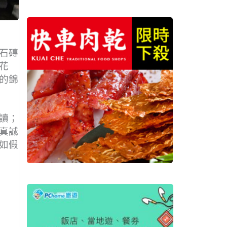
石磚
花
的錦
讀；
真誠
如假