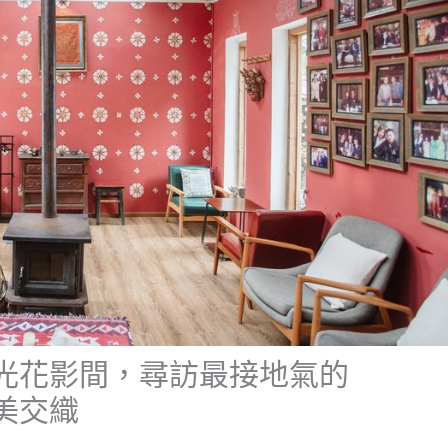
光花影間，尋訪最接地氣的
美交織