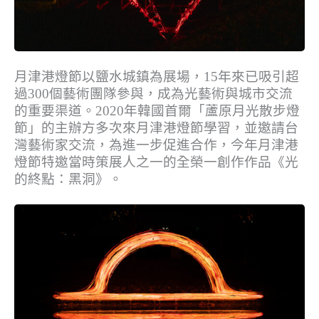
月津港燈節以鹽水城鎮為展場，15年來已吸引超
過300個藝術團隊參與，成為光藝術與城市交流
的重要渠道。2020年韓國首爾「蘆原月光散步燈
節」的主辦方多次來月津港燈節學習，並邀請台
灣藝術家交流，為進一步促進合作，今年月津港
燈節特邀當時策展人之一的全榮一創作作品《光
的終點：黑洞》。