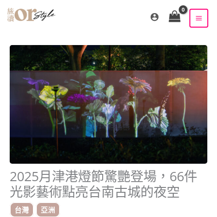
跳
至
主
要
內
容
2025月津港燈節驚艷登場，66件
光影藝術點亮台南古城的夜空
台灣
亞洲