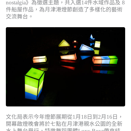
nostalgia》為徵選主題，共入選14件水域作品及 8
件船屋作品，為月津港燈節創造了多樣化的藝術
交流舞台。
文化局表示今年燈節展期從1月18日到2月16日，
開幕啟燈晚會將於七點在月津港親水公園的全新
水上舞台舉行，特邀舞蹈團體Luxy Boyz帶來結