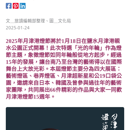
文＿旅讀編輯部整理、圖＿文化局
2025-01-24
2025年月津港燈節將於1月18日在鹽水月津港親
水公園正式開幕！此次特選「光的年輪」作為燈
節主題，象徵燈節如同年輪般從地方起步，經過
15年的發展，讓台南乃至台灣的藝術得以在國際
舞台上大放光彩。本屆燈節主要分為四大展區：
藝術燈區、巷弄燈區、月津超新星和公19口袋公
園，邀請來自日本、韓國及曾參與過往年的藝術
家團隊，共同展出66件精彩的作品與大家一同歡
月津港燈節15週年。