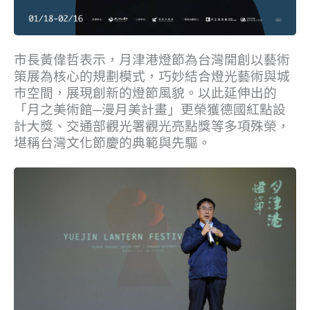
市長黃偉哲表示，月津港燈節為台灣開創以藝術
策展為核心的規劃模式，巧妙結合燈光藝術與城
市空間，展現創新的燈節風貌。以此延伸出的
「月之美術館─漫月美計畫」更榮獲德國紅點設
計大獎、交通部觀光署觀光亮點獎等多項殊榮，
堪稱台灣文化節慶的典範與先驅。