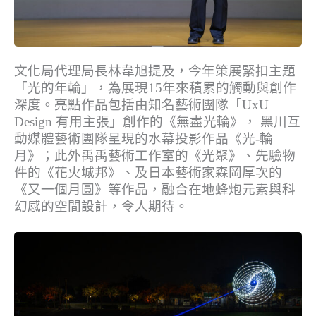
文化局代理局長林韋旭提及，今年策展緊扣主題
「光的年輪」，為展現15年來積累的觸動與創作
深度。亮點作品包括由知名藝術團隊「UxU
Design 有用主張」創作的《無盡光輪》， 黑川互
動媒體藝術團隊呈現的水幕投影作品《光-輪
月》；此外禹禹藝術工作室的《光聚》、先驗物
件的《花火城邦》、及日本藝術家森岡厚次的
《又一個月圓》等作品，融合在地蜂炮元素與科
幻感的空間設計，令人期待。