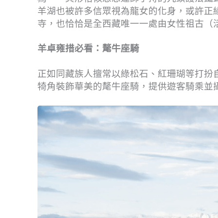
羊湖也被許多信眾視為龍女的化身，或許正
寺，也恰恰是全西藏唯一一處由女性祖古（
羊卓雍措必看：氂牛座騎
正如同藏族人擅常以綠松石、紅珊瑚等打扮
犄角裝飾華美的氂牛座騎，提供遊客騎乘並