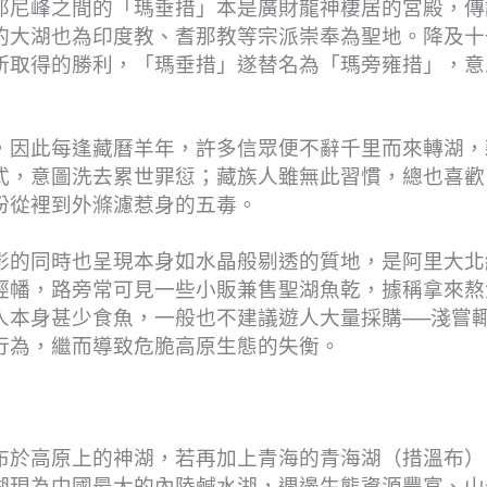
那尼峰之間的「瑪垂措」本是廣財龍神棲居的宮殿，傳
的大湖也為印度教、耆那教等宗派崇奉為聖地。降及十
所取得的勝利，「瑪垂措」遂替名為「瑪旁雍措」，意
，因此每逢藏曆羊年，許多信眾便不辭千里而來轉湖，
式，意圖洗去累世罪愆；藏族人雖無此習慣，總也喜歡
盼從裡到外滌濾惹身的五毒。
影的同時也呈現本身如水晶般剔透的質地，是阿里大北
經幡，路旁常可見一些小販兼售聖湖魚乾，據稱拿來熬
人本身甚少食魚，一般也不建議遊人大量採購──淺嘗
行為，繼而導致危脆高原生態的失衡。
布於高原上的神湖，若再加上青海的青海湖（措溫布）
湖現為中國最大的內陸鹹水湖，週邊生態資源豐富、山