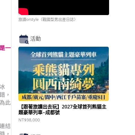
旅讀orstyle〈戰國型男出差日誌〉
活動
是一
冰
錯，
為此
【跟著旅讀出去玩】2027全球首列熊貓主
題豪華列車~成都號
NT$
98,000
連結
時，