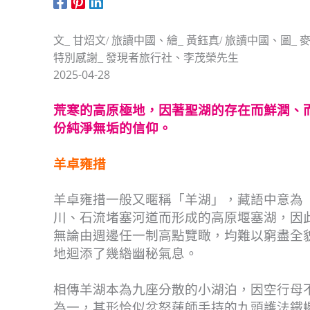
文_ 甘炤文/ 旅讀中國、繪_ 黃鈺真/ 旅讀中國、圖_ 麥
特別感謝_ 發現者旅行社、李茂榮先生
2025-04-28
荒寒的高原極地，因著聖湖的存在而鮮潤、
份純淨無垢的信仰。
羊卓雍措
羊卓雍措一般又暱稱「羊湖」，藏語中意為
川、石流堵塞河道而形成的高原堰塞湖，因
無論由週邊任一制高點覽瞰，均難以窮盡全
地迴添了幾綹幽秘氣息。
相傳羊湖本為九座分散的小湖泊，因空行母
為一，其形恰似忿怒蓮師手持的九頭護法鐵