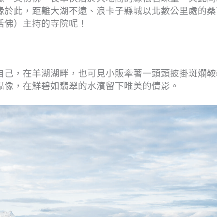
緣於此，距離大湖不遠、浪卡子縣城以北數公里處的桑
活佛）主持的寺院呢！
自己，在羊湖湖畔，也可見小販牽著一頭頭披掛斑斕鞍
攝像，在鮮碧如翡翠的水濱留下唯美的倩影。