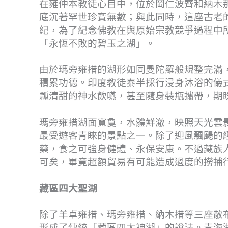
在雍仲本教徒心目中，位於岡仁波齊和納木
底沉著罕世珍寶無數；與此同時，這座古老
紀，為了紀念佛教在與原始宗教競爭過程中
「永恆不敗的碧玉之湖」。
由於瑪旁雍措的湖形如同曼陀羅般規整完滿
積累功德。印度教徒泰半採行浸身沐浴的儀
瓢清甜的神水飲嚥，甚至隨身裝瓶攜帶，期
瑪旁雍措湖面寬敻，水體鮮澈，映照天光雲
最受遊客青睞的景點之一。除了迎風飄颺的
藥，食之可強身健體、永保安康。不過藏族
可矣，畢竟超額貿易有可能造成過度的撈捕
藏區四大聖湖
除了羊卓雍措、瑪旁雍措、納木措等三座散
形成了傳統「藏區四大神湖」的說法。青海