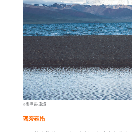
©麥翔雲/旅讀
瑪旁雍措