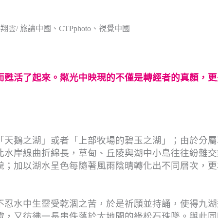
翔雲/ 旅讀中國、CTPphoto、視覺中國
而甦活了起來。粼光中映現的不僅是轉經者的真顏，更
「天鵝之湖」或者「上部牧場的碧玉之湖」；由於分屬
此水岸線曲折綿長，草甸、丘陵與湖中小島往往紛雜交
貌；加以湖水呈色每隨著風雨陰晴轉化出不同層次，更
不忍水中生靈受乾涸之苦，於是祈願並持誦，使得九湖
蠍，又彷彿一長串佚落於大地間的綠松石珠墜。與此同