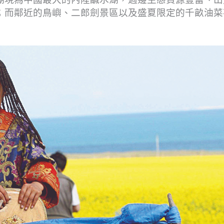
；而鄰近的鳥嶼、二郎劍景區以及盛夏限定的千畝油菜