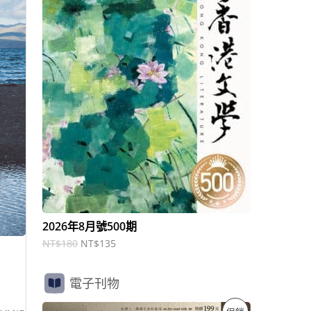
商
N
N
T
T
品
$
$
1
1
8
3
0
5
。
。
2026年8月號500期
NT$
180
NT$
135
電子刊物
原
目
特