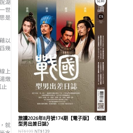
促銷
說湖
始
前
價
價
一世
價
格
格
思是
：
：
商
N
N
T
T
品
$
$
藉以
1
1
9
3
舀幾
9
9
。
。
線上
湯燉
輒止
旅讀2026年8月號174期【電子版】〈戰國
型男出差日誌〉
，就
NT$
199
NT$
139
光水