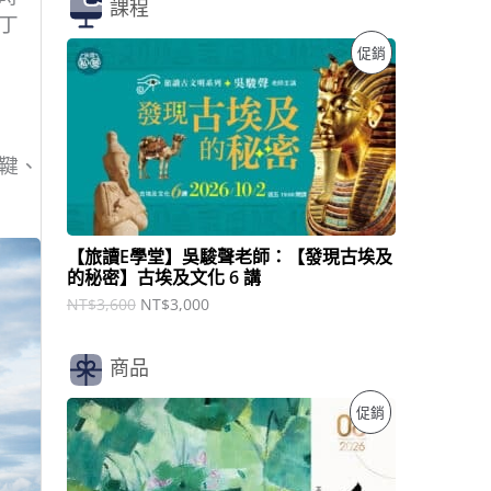
課程
丁
原
目
特
促銷
始
前
價
價
價
格
格
：
：
商
N
N
T
T
鞬、
品
$
$
3
3
,
,
6
0
【旅讀E學堂】吳駿聲老師：【發現古埃及
0
0
的秘密】古埃及文化 6 講
0
0
。
。
NT$
3,600
NT$
3,000
商品
原
目
特
促銷
始
前
價
價
價
格
格
：
：