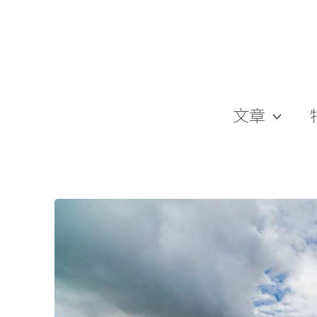
跳
至
主
要
內
容
文章