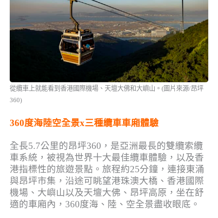
從纜車上就能看到香港國際機場
、
天壇大佛和大嶼山。(圖片來源/昂坪
360)
360度海陸空全景x三種纜車車廂體驗
全長5.7公里的昂坪360，是亞洲最長的雙纜索纜
車系統，被視為世界十大最佳纜車體驗，以及香
港指標性的旅遊景點。旅程約25分鐘，連接東涌
與昂坪市集，沿途可眺望港珠澳大橋、香港國際
機場、大嶼山以及天壇大佛、昂坪高原，坐在舒
適的車廂內，360度海、陸、空全景盡收眼底。