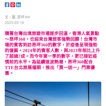
文、圖_昂坪360
2025-05-16
隨著台灣出境旅遊市場逐步回溫，香港人氣景點
～昂坪360，也迎來台灣旅客強勢回歸！台灣市
場的賓客到訪昂坪360的數字，於疫後呈現強勁
的復蘇。2024年的賓客人數，與2023年相比上升
了超過7成。而今年第一季的數字，更已接近疫
情前的水平。為延續這波熱潮，昂坪360配合
TTE台北旅展檔期，推出「買一送一」門票優
惠。