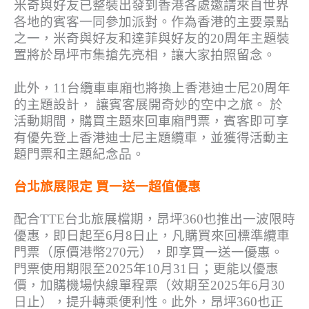
米奇與好友已整裝出發到香港各處邀請來自世界
各地的賓客一同參加派對。作為香港的主要景點
之一，米奇與好友和達菲與好友的20周年主題裝
置將於昂坪市集搶先亮相，讓大家拍照留念。
此外，11台纜車車廂也將換上香港迪士尼20周年
的主題設計， 讓賓客展開奇妙的空中之旅。 於
活動期間，購買主題來回車廂門票，賓客即可享
有優先登上香港迪士尼主題纜車，並獲得活動主
題門票和主題紀念品。
台北旅展限定 買一送一超值優惠
配合TTE台北旅展檔期，昂坪360也推出一波限時
優惠，即日起至6月8日止，凡購買來回標準纜車
門票（原價港幣270元），即享買一送一優惠。
門票使用期限至2025年10月31日；更能以優惠
價，加購機場快線單程票（效期至2025年6月30
日止），提升轉乘便利性。此外，昂坪360也正