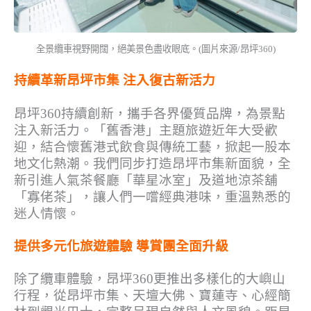
全景纜車視野開闊，絕美景色盡收眼底。(圖片來源/昂坪360)
持續革新昂坪市集 注入復古新活力
昂坪360持續創新，攜手各界優質品牌，為景點
注入新活力。「舊香港」主題旅遊近年大受歡
迎，結合懷舊港式飲食與傳統工藝，掀起一股本
地文化熱潮。我們同步打造昂坪市集新面貌，全
新引進人氣茶餐廳「華星冰室」及道地涼茶舖
「寡佬茶」，讓人們一嚐經典港味，重溫熟悉的
迷人情懷。
提供多元化旅遊體驗 導賞團全面升級
除了纜車體驗，昂坪360更推出多樣化的大嶼山
行程，從昂坪市集、天壇大佛、寶蓮寺、心經簡