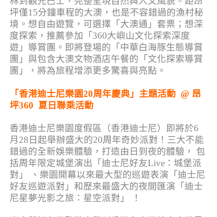
林到觀光巴士，完整呈現自然與人文風貌。距昂
坪僅15分鐘車程的大澳，也是不容錯過的漁村秘
境。想自由遊覽，可選擇「大澳通」套票；想深
度探索，推薦參加「360大嶼山文化探索深度
遊」導賞團。即將登場的「中華白海豚生態導賞
團」與包含大澳文物酒店午餐的「文化探索導賞
團」，將為旅程增添更多驚喜與亮點。
「香港迪士尼樂園20周年慶典」主題活動 @ 昂
坪360 夏日聯乘活動
香港迪士尼樂園度假區（香港迪士尼）即將於6
月28日起舉辦盛大的20周年奇妙派對！三大不能
錯過的全新娛樂體驗，打造由日到夜的體驗， 包
括周年限定城堡演出「迪士尼好友Live：城堡派
對」 、樂園開幕以來最大型的巡遊表演「迪士尼
好友巡遊派對」和歷來最盛大的夜間匯演「迪士
尼星夢光影之旅：星空派對」 ！