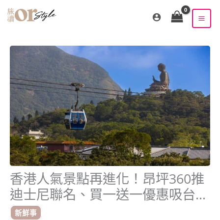
跳
至
主
要
內
容
香港人氣景點再進化！昂坪360推
迪士尼聯名、買一送一優惠吸台灣
旅客
新鮮事