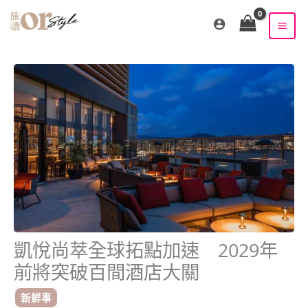
跳
至
主
要
內
容
凱悅尚萃全球拓點加速 2029年
前將突破百間酒店大關
新鮮事