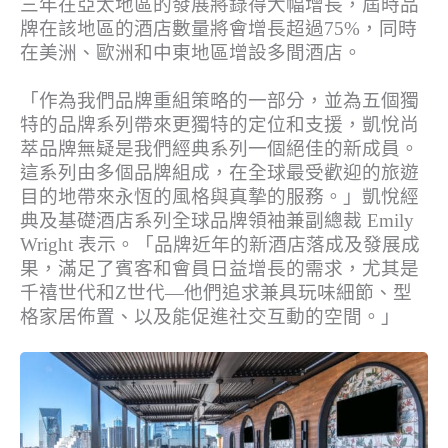
三年在亞太地區的發展將錄得大幅增長，屆時品
牌在該地區的酒店數量將會增長超過75%，同時
在美洲、歐洲和中東地區增設多間酒店。
「作為我們品牌重組策略的一部分，並為五個獨
特的品牌系列帶來更獨特的定位和支援，凱悅尚
萃品牌無疑是我們經典系列一個絕佳的新成員。
這系列由多個品牌組成，在全球最受歡迎的旅遊
目的地帶來永恆的風格與真摯的服務。」凱悅經
典及基礎酒店系列全球品牌領袖兼副總裁 Emily
Wright 表示。「品牌近年的新酒店落成及發展成
果，滿足了賓客和會員日益增長的需求，尤其是
千禧世代和Z世代—他們追求兼具玩味細節、型
格家居佈置、以及能促進社交互動的空間。」