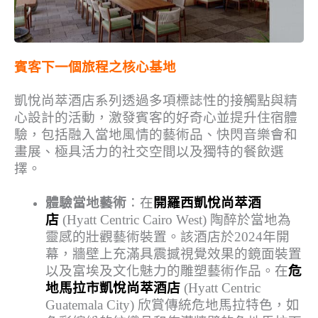
賓客下一個旅程之核心基地
凱悅尚萃酒店系列透過多項標誌性的接觸點與精
心設計的活動，激發賓客的好奇心並提升住宿體
驗，包括融入當地風情的藝術品、快閃音樂會和
畫展、極具活力的社交空間以及獨特的餐飲選
擇。
體驗當地藝術
：在
開羅西凱悅尚萃酒
店
(Hyatt Centric Cairo West) 陶醉於當地為
靈感的壯觀藝術裝置。該酒店於2024年開
幕，牆壁上充滿具震撼視覺效果的鏡面裝置
以及富埃及文化魅力的雕塑藝術作品。在
危
地馬拉市凱悅尚萃酒店
(Hyatt Centric
Guatemala City) 欣賞傳統危地馬拉特色，如