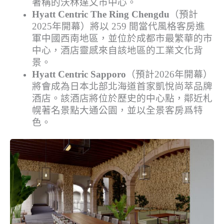
著稱的沃林達文市中心。
Hyatt Centric The Ring Chengdu
（預計
2025年開幕）將以 259 間當代風格客房進
軍中國西南地區，並位於成都市最繁華的市
中心，酒店靈感來自該地區的工業文化背
景。
Hyatt Centric Sapporo
（預計2026年開幕）
將會成為日本北部北海道首家凱悅尚萃品牌
酒店。該酒店將位於歷史的中心點，鄰近札
幌著名景點大通公園，並以全景客房爲特
色。