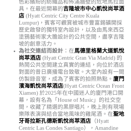
色彩繽紛的紡織品和佈滿牆壁的危地馬拉面
具。在最近開幕的
吉隆坡市中心凱悅尚萃酒
店
(Hyatt Centric City Centre Kuala
Lumpur)，賓客可觀賞被城市豐富錫礦開採
歷史啟發的獨特室內設計，以及由馬來西亞
塗鴉藝術家大膽設計的公共空間，盡享吉隆
坡的創意活力。
為社交連結而設計
：在
馬德里格蘭大道凱悅
尚萃酒店
(Hyatt Centric Gran Via Madrid) 的
熱鬧公共空間建立真實的連結，向位於酒店
對面的昔日廣播電台致敬。大堂內設有一間
仿製錄音室，成為了賓客的拍照熱點。
廈門
濱海凱悅尚萃酒店
(Hyatt Centric Ocean Front
Xiamen) 於2025年在中國迷人的廈門港口開
幕，設有名為「House of Music」的社交空
間，收藏了精選的黑膠唱片，晚上則有現場
樂隊表演與結合當地風味的雞尾酒。在
聖地
牙哥拉斯孔德斯凱悅尚萃酒店
（Hyatt
Centric Las Condes Santiago），Amandine