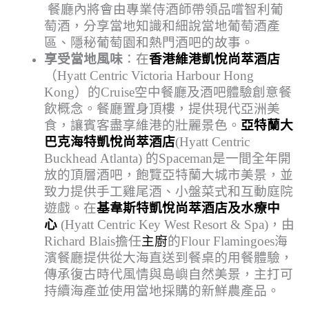
餐廳內將會由專業侍酒師帶領品嚐智利葡
萄酒，分享當地知識和細說當地葡萄酒產
區、隱秘葡萄園和熱門酒吧的故事。
享受當地風味
：在
香港維港凱悅尚萃酒店
（Hyatt Centric Victoria Harbour Hong
Kong）的Cruise空中餐廳及酒吧體驗創意餐
飲概念。餐廳置身頂樓，提供現代亞洲美
食，讓賓客盡享維港的壯麗景色。
亞特蘭大
巴克海特凱悅尚萃酒店
(Hyatt Centric
Buckhead Atlanta) 的Spaceman是一間全年開
放的頂層酒吧，飽覽亞特蘭大城市美景，並
致力提供手工雞尾酒、小盤菜式和互動庭院
遊戲。在
基韋斯特凱悅尚萃酒店及水療中
心
(Hyatt Centric Key West Resort & Spa)，由
Richard Blais擔任
主廚
的Flour Flamingoes海
濱餐廳提供從大海直送到餐桌的用餐體驗，
傳承復古時代風情與島嶼自然美景，主打可
持續海產並使用當地採購的新鮮農產品。