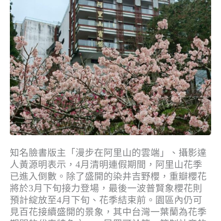
知名臉書版主「漫步在阿里山的雲端」、攝影達
人黃源明表示，4月清明連假期間，阿里山花季
已進入倒數。除了盛開的染井吉野櫻，重瓣櫻花
將於3月下旬接力登場，最後一波普賢象櫻花則
預計綻放至4月下旬、花季結束前。園區內仍可
見百花接續盛開的景象，其中台灣一葉蘭為花季