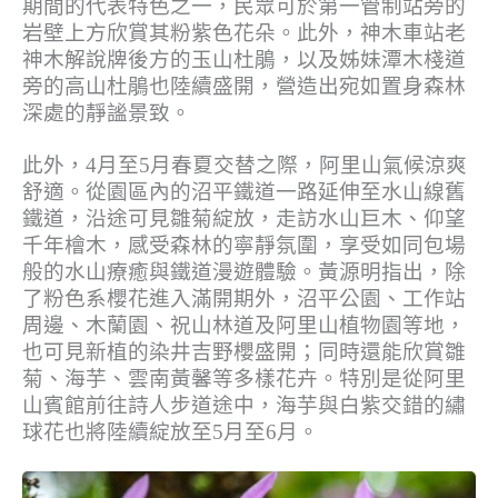
期間的代表特色之一，民眾可於第一管制站旁的
岩壁上方欣賞其粉紫色花朵。此外，神木車站老
神木解說牌後方的玉山杜鵑，以及姊妹潭木棧道
旁的高山杜鵑也陸續盛開，營造出宛如置身森林
深處的靜謐景致。
此外，4月至5月春夏交替之際，阿里山氣候涼爽
舒適。從園區內的沼平鐵道一路延伸至水山線舊
鐵道，沿途可見雛菊綻放，走訪水山巨木、仰望
千年檜木，感受森林的寧靜氛圍，享受如同包場
般的水山療癒與鐵道漫遊體驗。黃源明指出，除
了粉色系櫻花進入滿開期外，沼平公園、工作站
周邊、木蘭園、祝山林道及阿里山植物園等地，
也可見新植的染井吉野櫻盛開；同時還能欣賞雛
菊、海芋、雲南黃馨等多樣花卉。特別是從阿里
山賓館前往詩人步道途中，海芋與白紫交錯的繡
球花也將陸續綻放至5月至6月。