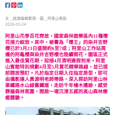
文＿旅讀編輯整理、圖＿阿里山賓館
2026-03-24
阿里山花季百花齊放，國家森林遊樂區內31種櫻
花接力綻放。其中，被譽為「櫻王」的染井吉野
櫻已於3月23日盛開約6至7成；阿里山工作站周
邊的阿龜櫻與染井吉野櫻也陸續開花，園區正式
進入最佳賞花期，迎接4月清明連假到來。阿里
山賓館特別規劃4月至5月賞花精華路線，並已提
前開放預訂。凡於指定日期入住指定房型，即可
由攝影達人黃源明老師帶路，深入探訪阿里山林
業鐵路水山線舊鐵道，走訪千年檜木遺跡，感受
靜謐森林氛圍，開啟一場沉浸五感的高山森林療
癒體驗。