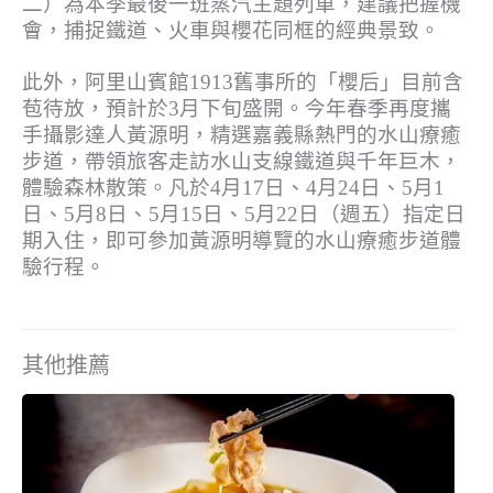
二）為本季最後一班蒸汽主題列車，建議把握機
會，捕捉鐵道、火車與櫻花同框的經典景致。
此外，阿里山賓館1913舊事所的「櫻后」目前含
苞待放，預計於3月下旬盛開。今年春季再度攜
手攝影達人黃源明，精選嘉義縣熱門的水山療癒
步道，帶領旅客走訪水山支線鐵道與千年巨木，
體驗森林散策。凡於4月17日、4月24日、5月1
日、5月8日、5月15日、5月22日（週五）指定日
期入住，即可參加黃源明導覽的水山療癒步道體
驗行程。
其他推薦