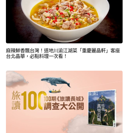
麻辣鮮香飄台灣！道地川渝江湖菜「重慶麗晶軒」客座
台北晶華，必點料理一次看！