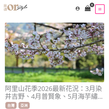
跳
至
主
要
內
容
阿里山花季2026最新花況：3月染
井吉野、4月普賢象、5月海芋繡球
花，這條賞花時間軸值得收藏
台灣
亞洲