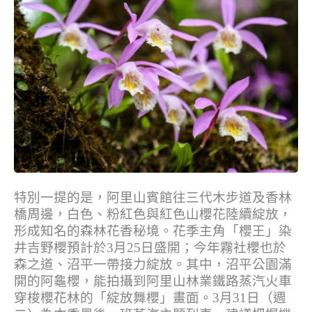
特別一提的是，阿里山賓館往三代木步道及香林
橋周邊，白色、粉紅色與紅色山櫻花陸續綻放，
形成知名的森林花香秘境。花季主角「櫻王」染
井吉野櫻預計於3月25日盛開；今年霧社櫻也於
森之道、沼平一帶接力綻放。其中，沼平公園滿
開的阿龜櫻，能拍攝到阿里山林業鐵路蒸汽火車
穿梭櫻花林的「綻放舞櫻」畫面。3月31日（週