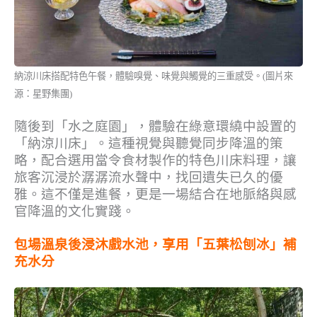
納涼川床搭配特色午餐，體驗嗅覺、味覺與觸覺的三重感受。(圖片來
源：星野集團)
隨後到「水之庭園」，體驗在綠意環繞中設置的
「納涼川床」。這種視覺與聽覺同步降溫的策
略，配合選用當令食材製作的特色川床料理，讓
旅客沉浸於潺潺流水聲中，找回遺失已久的優
雅。這不僅是進餐，更是一場結合在地脈絡與感
官降溫的文化實踐。
包場溫泉後浸沐戲水池，享用「五葉松刨冰」補
充水分