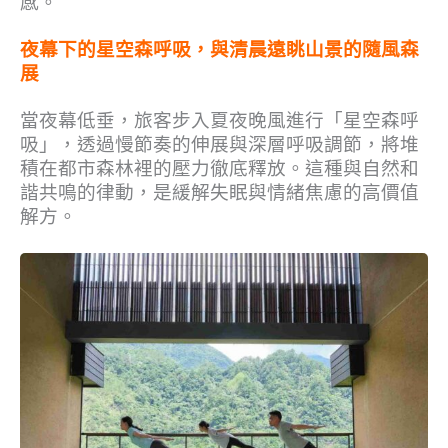
感。
夜幕下的星空森呼吸，與清晨遠眺山景的隨風森
展
當夜幕低垂，旅客步入夏夜晚風進行「星空森呼
吸」，透過慢節奏的伸展與深層呼吸調節，將堆
積在都市森林裡的壓力徹底釋放。這種與自然和
諧共鳴的律動，是緩解失眠與情緒焦慮的高價值
解方。