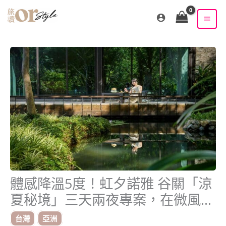
跳
至
主
要
內
容
體感降溫5度！虹夕諾雅 谷關「涼
夏秘境」三天兩夜專案，在微風中
度過暑氣
台灣
亞洲