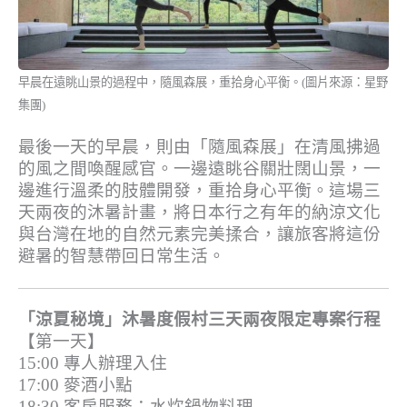
早晨在遠眺山景的過程中，隨風森展，重拾身心平衡。(圖片來源：星野
集團)
最後一天的早晨，則由「隨風森展」在清風拂過
的風之間喚醒感官。一邊遠眺谷關壯闊山景，一
邊進行溫柔的肢體開發，重拾身心平衡。這場三
天兩夜的沐暑計畫，將日本行之有年的納涼文化
與台灣在地的自然元素完美揉合，讓旅客將這份
避暑的智慧帶回日常生活。
「涼夏秘境」沐暑度假村三天兩夜限定專案行程
【第一天】
15:00 專人辦理入住
17:00 麥酒小點
18:30 客房服務：水炊鍋物料理