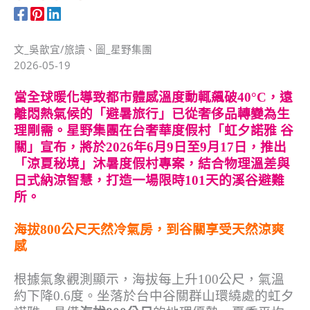
文_吳歆宜/旅讀、圖_星野集團
2026-05-19
當全球暖化導致都市體感溫度動輒飆破40°C，遠
離悶熱氣候的「避暑旅行」已從奢侈品轉變為生
理剛需。星野集團在台奢華度假村「虹夕諾雅 谷
關」宣布，將於2026年6月9日至9月17日，推出
「涼夏秘境」沐暑度假村專案，結合物理溫差與
日式納涼智慧，打造一場限時101天的溪谷避難
所。
海拔800公尺天然冷氣房，到谷關享受天然涼爽
感
根據氣象觀測顯示，海拔每上升100公尺，氣溫
約下降0.6度。坐落於台中谷關群山環繞處的虹夕