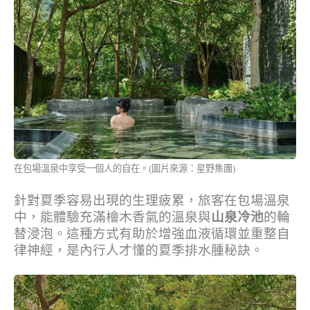
在包場溫泉中享受一個人的自在。(圖片來源：星野集團)
針對夏季容易出現的生理疲累，旅客在包場溫泉
中，能體驗充滿檜木香氣的溫泉與
山泉冷池
的輪
替浸泡。這種方式有助於增強血液循環並重整自
律神經，是內行人才懂的夏季排水腫秘訣。