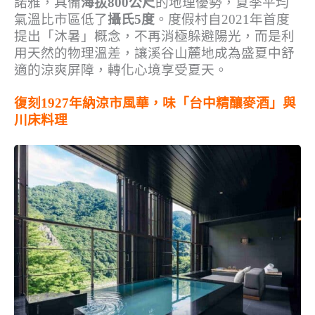
諾雅，具備
海拔800公尺
的地理優勢，夏季平均
氣溫比市區低了
攝氏5度
。度假村自2021年首度
提出「沐暑」概念，不再消極躲避陽光，而是利
用天然的物理溫差，讓溪谷山麓地成為盛夏中舒
適的涼爽屏障，轉化心境享受夏天。
復刻1927年納涼市風華，味「台中精釀麥酒」與
川床料理