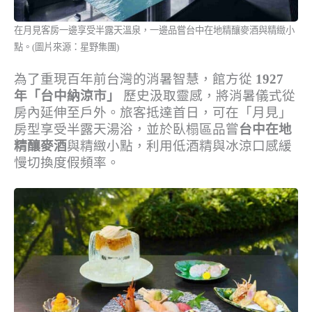
在月見客房一邊享受半露天溫泉，一邊品嘗台中在地精釀麥酒與精緻小
點。(圖片來源：星野集團)
為了重現百年前台灣的消暑智慧，館方從
1927
年「台中納涼市」
歷史汲取靈感，將消暑儀式從
房內延伸至戶外。旅客抵達首日，可在「月見」
房型享受半露天湯浴，並於臥榻區品嘗
台中在地
精釀麥酒
與精緻小點，利用低酒精與冰涼口感緩
慢切換度假頻率。