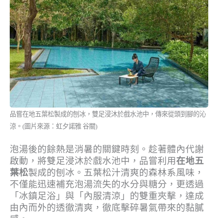
品嘗在地五葉松製成的刨冰，雙足浸沐於戲水池中，傳來從頭到腳的沁
涼。(圖片來源：虹夕諾雅 谷關)
泡湯後的餘熱是消暑的關鍵時刻。趁著體內代謝
啟動，將雙足浸沐於戲水池中，品嘗利用
在地五
葉松
製成的刨冰。五葉松汁清爽的森林系風味，
不僅能迅速補充泡湯流失的水分與糖分，更透過
「冰鎮足浴」與「內服清涼」的雙重夾擊，達成
由內而外的透徹清爽，徹底擊碎暑氣帶來的黏膩