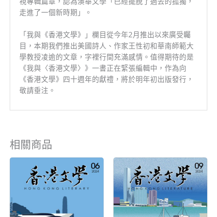
視專輯篇章，認為澳華文學「已經擺脫了過去的孤獨，
走進了一個新時期」。
「我與《香港文學》」欄目從今年2月推出以來廣受矚
目，本期我們推出美國詩人、作家王性初和華南師範大
學教授凌逾的文章，字裡行間充滿感情。值得期待的是
《我與〈香港文學〉》一書正在緊張編輯中，作為向
《香港文學》四十週年的獻禮，將於明年初出版發行，
敬請垂注。
相關商品
原
目
原
目
始
前
始
前
價
價
價
價
格：
格：
格：
格：
NT$150。
NT$135。
NT$150。
NT$135。