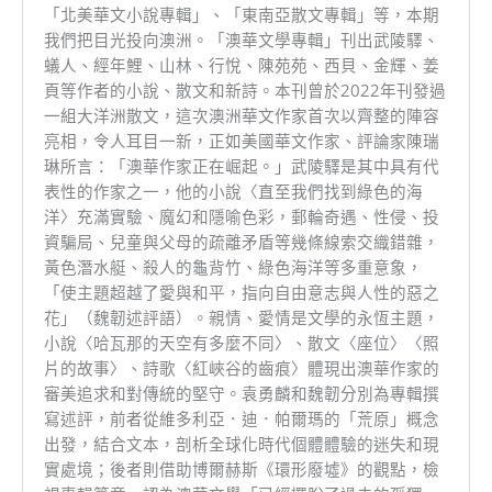
「北美華文小說專輯」、「東南亞散文專輯」等，本期
我們把目光投向澳洲。「澳華文學專輯」刊出武陵驛、
蟻人、經年鯉、山林、行悅、陳苑苑、西貝、金輝、姜
頁等作者的小說、散文和新詩。本刊曾於2022年刊發過
一組大洋洲散文，這次澳洲華文作家首次以齊整的陣容
亮相，令人耳目一新，正如美國華文作家、評論家陳瑞
琳所言：「澳華作家正在崛起。」武陵驛是其中具有代
表性的作家之一，他的小說〈直至我們找到綠色的海
洋〉充滿實驗、魔幻和隱喻色彩，郵輪奇遇、性侵、投
資騙局、兒童與父母的疏離矛盾等幾條線索交織錯雜，
黃色潛水艇、殺人的龜背竹、綠色海洋等多重意象，
「使主題超越了愛與和平，指向自由意志與人性的惡之
花」（魏韌述評語）。親情、愛情是文學的永恆主題，
小說〈哈瓦那的天空有多麼不同〉、散文〈座位〉〈照
片的故事〉、詩歌〈紅峽谷的齒痕〉體現出澳華作家的
審美追求和對傳統的堅守。袁勇麟和魏韌分別為專輯撰
寫述評，前者從維多利亞．迪．帕爾瑪的「荒原」概念
出發，結合文本，剖析全球化時代個體體驗的迷失和現
實處境；後者則借助博爾赫斯《環形廢墟》的觀點，檢