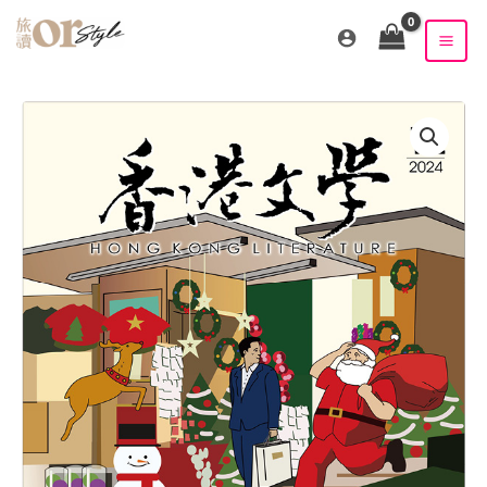
跳
至
主
要
內
容