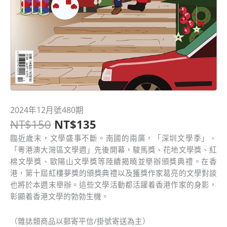
原
目
2024年12月號480期
2024
始
前
NT$
150
NT$
135
年
價
價
12
臨近歲末，文學盛事不斷。南國的兩廣，「深圳文學季」、
格：
格：
月
「粵港澳大灣區文學週」先後開幕，駿馬獎、花地文學獎、紅
NT$150。
NT$135。
號
棉文學獎、歐陽山文學獎等陸續揭曉並舉辦頒獎典禮。在香
480
港，第十屆紅樓夢獎的頒獎典禮以及獲獎作家葛亮的文學對談
期
也將於本週末舉辦。這些文學活動都活躍着香港作家的身影，
數
彰顯着香港文學的勃勃生機。
量
（雜誌類商品以郵寄平信/掛號寄送為主）