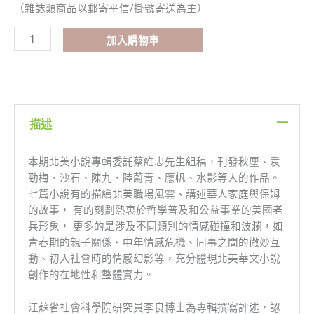
（雜誌類商品以郵寄平信/掛號寄送為主）
加入購物車
描述
本期北美小說專輯委託蔡維忠先生組稿，刊發秋塵、袁
勁梅、沙石、陳九、陸蔚青、應帆、水影等人的作品。
七篇小說有的描繪北美職場風雲、講述華人家庭與保姆
的故事， 有的刻劃熱衷於哲學普及和公益事業的美國老
兵形象， 更多的是涉及不同類別的情感碰撞和波瀾，如
青春期的親子關係、中年情感危機、同事之間的微妙互
動、初入社會時的情感幻影等，充分體現北美華文小說
創作的在地性和整體實力。
江蘇省社會科學院研究員李良博士為專輯撰寫評述，認