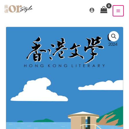
跳
至
主
要
內
容