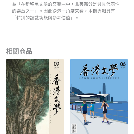
為「在新移民文學的交響曲中，北美部分是最具代表性
的樂章之一」。因此從這一角度來看，本期專輯具有
「特別的認識功能與參考價值」。
相關商品
原
目
原
目
始
前
始
前
價
價
價
價
格：
格：
格：
格：
NT$180。
NT$135。
NT$150。
NT$135。