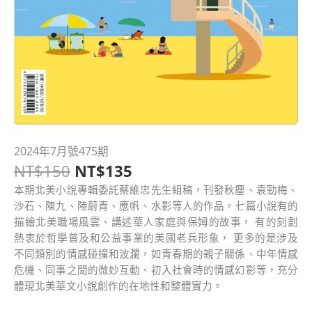
原
目
2024年7月號475期
2024
始
前
NT$
150
NT$
135
年
價
價
7
本期北美小說專輯委託蔡維忠先生組稿，刊發秋塵、袁勁梅、
格：
格：
月
沙石、陳九、陸蔚青、應帆、水影等人的作品。七篇小說有的
NT$150。
NT$135。
號
描繪北美職場風雲、講述華人家庭與保姆的故事， 有的刻劃
475
熱衷於哲學普及和公益事業的美國老兵形象， 更多的是涉及
期
不同類別的情感碰撞和波瀾，如青春期的親子關係、中年情感
數
危機、同事之間的微妙互動、初入社會時的情感幻影等，充分
量
體現北美華文小說創作的在地性和整體實力。