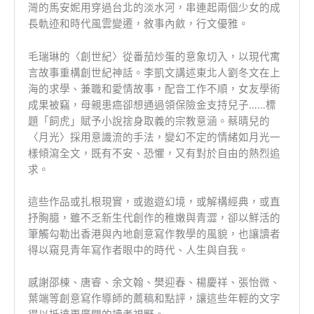
灣的馬安妮用穿過台北的淡水河，串連起兩個少女的成
長軌迹和時代風雲變遷，敘事內斂，行文優雅。
毛瑞琳的〈創世紀〉從番茄炒蛋的意象切入，以現代寓
言故事重構創世紀神話。李凱文講述東北人劉冬文在上
海的求學、兼職和愛情故事，配音工作不順，女友學術
成果被竊，母親患癌卻想通過領保險金支持兒子……標
題「飼虎」賦予小說捨身取義的宗教意涵。蔡晴兒的
〈月光〉採用意識流的手法，變幻不定的情緒如月光一
樣傾瀉全文，既有不安、恐懼，又有對於自由的熱烈追
求。
這些作品或扎根現實，或遨遊幻境，或解構經典，或直
抒胸臆，雖不乏新生代創作的稚嫩與青澀，卻以鮮活的
筆觸勾勒出香港與內地創意寫作教學的風貌，也讓讀者
得以窺見青年寫作者眼中的時代、人生與自我。
感謝邵棟、唐睿、余文翰、樊迎春、楊慶祥、張怡微、
葉端等創意寫作導師的薦稿和點評，讓這些年輕的文字