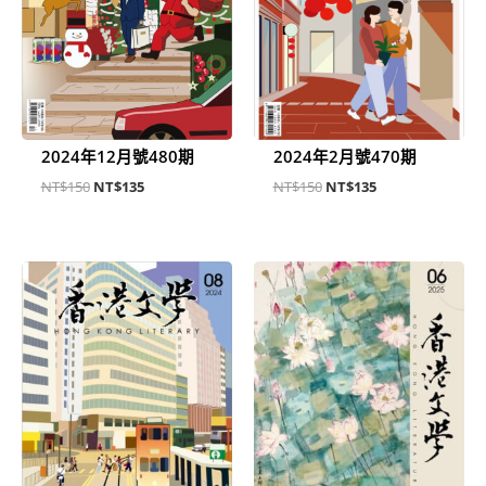
2024年12月號480期
2024年2月號470期
NT$
150
NT$
135
NT$
150
NT$
135
原
目
原
目
始
前
始
前
價
價
價
價
格：
格：
格：
格：
NT$150。
NT$135。
NT$180。
NT$135。