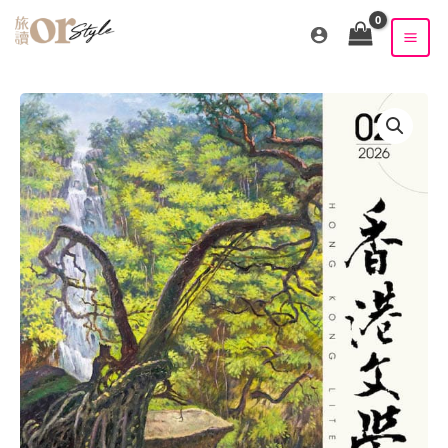
跳
至
主
要
內
容