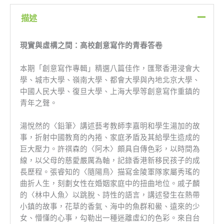
描述
現實與虛構之間：高校創意寫作的青春答卷
本期「創意寫作專輯」精選八篇佳作，匯聚香港浸會大
學、城市大學、嶺南大學、都會大學與內地北京大學、
中國人民大學、復旦大學、上海大學等創意寫作重鎮的
青年之聲。
湯悅然的〈鉛筆〉講述藝考教師李嘉明和學生湯加的故
事，折射中國教育的內捲、家庭矛盾及其給學生造成的
巨大壓力。許祺森的〈阿木〉頗具自傳色彩，以時間為
線，以父母的慈愛嚴厲為軸，記錄香港新移民孩子的成
長歷程。張睿知的〈隨陽鳥〉描寫金陵軍隊家屬秀瑤的
曲折人生，刻劃女性在婚姻家庭中的扭曲地位。戚子麟
的〈林中人魚〉以跳脫、詩性的語言，講述發生在熱帶
小鎮的故事，花草的香氣、海中的魚群和鱟、遠來的少
女、懵懂的心事，勾勒出一種迷離虛幻的色彩。來自台