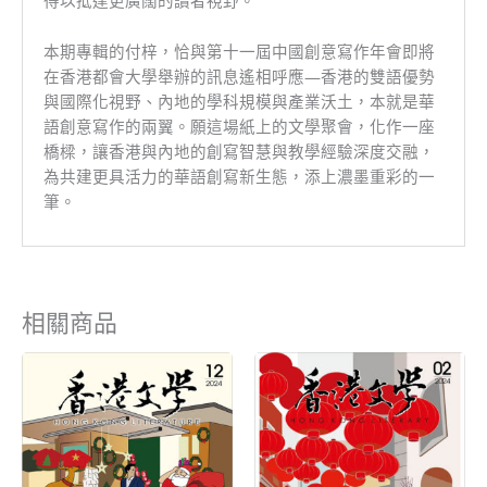
得以抵達更廣闊的讀者視野。
本期專輯的付梓，恰與第十一屆中國創意寫作年會即將
在香港都會大學舉辦的訊息遙相呼應—香港的雙語優勢
與國際化視野、內地的學科規模與產業沃土，本就是華
語創意寫作的兩翼。願這場紙上的文學聚會，化作一座
橋樑，讓香港與內地的創寫智慧與教學經驗深度交融，
為共建更具活力的華語創寫新生態，添上濃墨重彩的一
筆。
相關商品
原
目
原
目
始
前
始
前
價
價
價
價
格：
格：
格：
格：
NT$150。
NT$135。
NT$150。
NT$135。