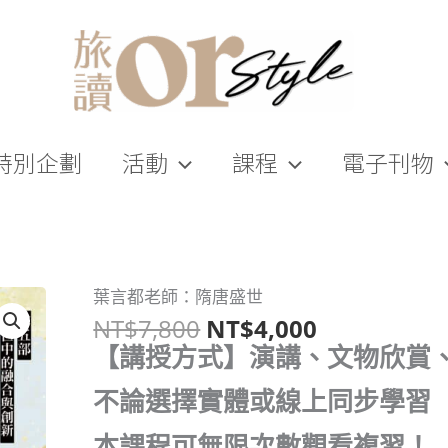
特別企劃
活動
課程
電子刊物
原
目
葉言都老師：隋唐盛世
葉
始
前
NT$
7,800
NT$
4,000
言
價
價
都
【講授方式】演講、文物欣賞
格：
格：
老
NT$7,800。
NT$4,000
師：
不論選擇實體或線上同步學習
隋
本課程可無限次數觀看複習！