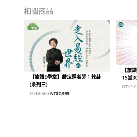
相關商品
原
目
始
前
價
價
格：
格：
NT$4,500。
NT$2,999。
【旅讀
【旅讀E學堂】嚴定暹老師：乾卦
15堂3
(系列三)
NT$
9,0
NT$
4,500
NT$
2,999