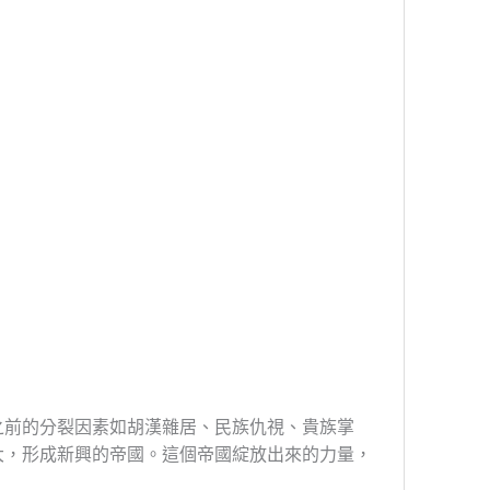
之前的分裂因素如胡漢雜居、民族仇視、貴族掌
大，形成新興的帝國。
這個帝國綻放出來的力量，