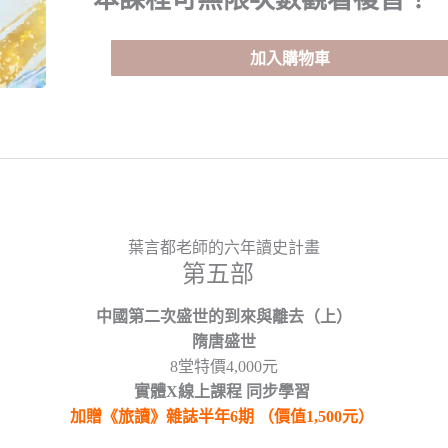
唐
盛
世
加入購物車
數
量
葉言都老師的六年讀史計畫
第五部
中國第二次盛世的到來與離去（上）
隋唐盛世
8堂特價4,000元
實體
X
線上課程
同步學習
加贈《旅讀》雜誌半年6期 （價值1,500元）