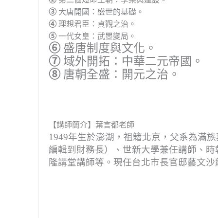
③
大唐開國：盛世的基礎。
④
理想君臣：貞觀之治。
⑤
一代女皇：武瞾變局。
⑥
盛唐制度與文化。
⑦
域外開拓：中華二元帝國。
⑧
唐朝全盛：開元之治。
【講師簡介】葉言都老師
1949年生於澎湖，祖籍北京，父系為
編輯到財務長）、世新大學兼任講師、時
隆講堂講師等。現任台北市長官邸藝文沙