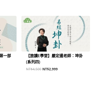
原
目
始
前
價
價
格：
格：
0。
NT$4,500。
NT$2,999。
_第一部
【旅讀E學堂】嚴定暹老師：坤卦
(系列四)
NT$
4,500
NT$
2,999