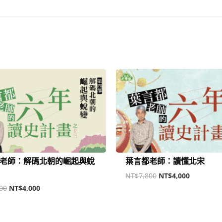
原
目
原
目
始
前
始
前
價
價
價
價
格：
格：
格：
格：
NT$7,800。
NT$4,000。
NT$7,800。
NT$4,00
老師：解碼北朝的崛起與蛻
葉言都老師：讀懂北宋
NT$
7,800
NT$
4,000
00
NT$
4,000