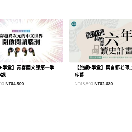
原
目
原
目
始
前
始
前
價
價
價
價
格：
格：
格：
格：
NT$9,000。
NT$4,500。
NT$5,500。
NT$2,68
E學堂】青春國文課第一季
【旅讀E學堂】葉言都老師
0課
序幕
00
NT$
4,500
NT$
5,500
NT$
2,680