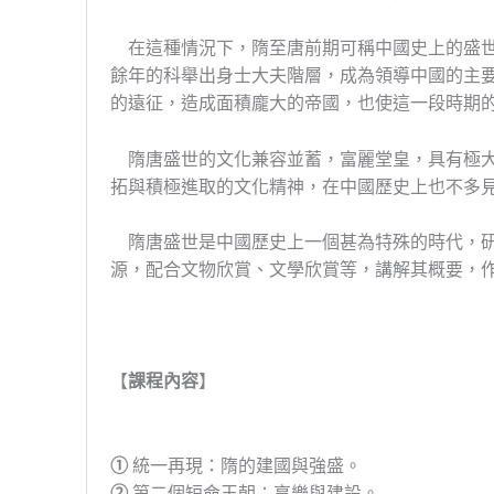
在這種情況下，隋至唐前期可稱中國史上的盛
餘年的科舉出身士大夫階層，
成為領導中國的主
的遠征，
造成面積龐大的帝國，
也使這一段時期
隋唐盛世的文化兼容並蓄，富麗堂皇，具有極
拓與積極進取的文化精神，
在中國歷史上也不多
隋唐盛世是中國歷史上一個甚為特殊的時代，
源，配合文物欣賞、
文學欣賞等，講解其概要，
【
課程內容
】
①
統一再現：隋的建國與強盛。
②
第二個短命王朝：享樂與建設。