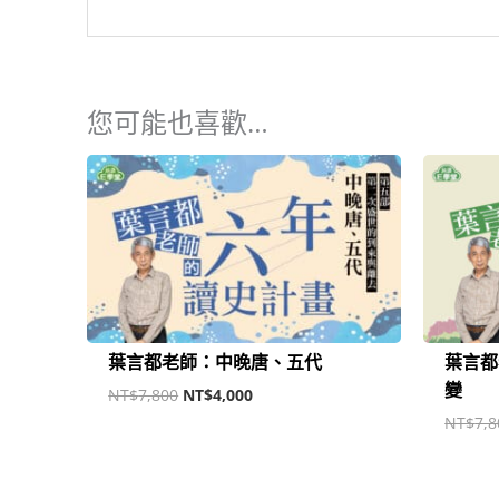
您可能也喜歡…
原
目
始
前
價
價
格：
格：
NT$7,800。
NT$4,000。
葉言都老師：中晚唐、五代
葉言都
變
NT$
7,800
NT$
4,000
NT$
7,8