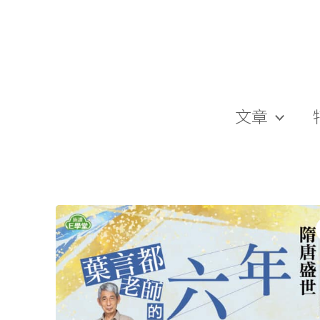
跳
至
主
要
內
容
文章