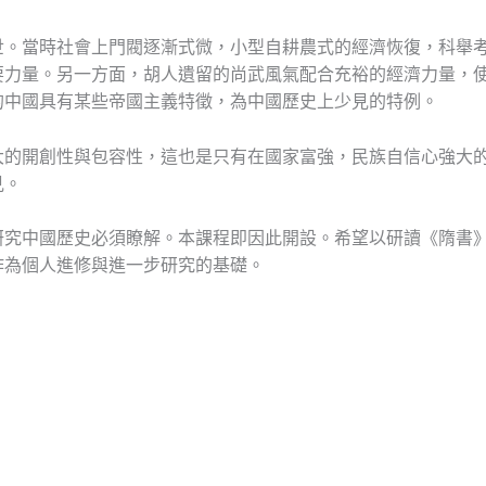
世。
當時社會上門閥逐漸式微，小型自耕農式的經濟恢復，
科舉
要力量。另一方面，
胡人遺留的尚武風氣配合充裕的經濟力量，
的中國具有某些帝國主義特徵，
為中國歷史上少見的特例。
大的開創性與包容性，
這也是只有在國家富強，民族自信心強大
見。
研究中國歷史必須瞭解。本課程即因此開設。希望以研讀《隋書
作為個人進修與進一步研究的基礎。