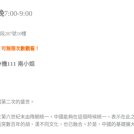
晚
7:00-9:00
287號10樓
，可無限次數觀看！
 分機111 南小姐
國第二次的盛世。
在第六世紀末由隋朝統一。中國能夠在這個時候統一，
表示在此
衝突數百年的胡、
漢不同文化，也已融合。於是，中國的基礎擴