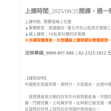
上課時間_
2025/08/25
開課，週一
上課地點_ 實體或線上任選
▲實體教室：旅讀雜誌 / 臺北市松山區南京東路三段
▲線上課程：FB私密社團同步直播
※本課程購買後，在旅讀線上課程網站營運期間
洽詢專線_0800-897-888；02-2322-2812
【課程說明】
中國歷史發展到隋、唐時代，大放異彩，出現中
經歷魏晉南北朝四百年的分裂與動亂後，
中國
權、
門閥世襲、土地兼併等，此時都已被克服。
在當時的世界上除阿拉伯帝國外無與倫比。