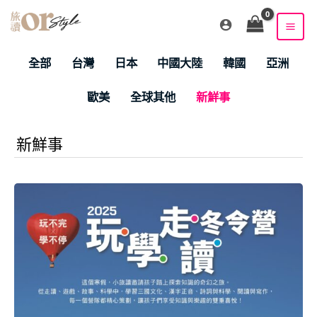
跳
至
主
Filter
要
全部
台灣
日本
中國大陸
韓國
亞洲
posts
內
by
容
歐美
全球其他
新鮮事
category
新鮮事