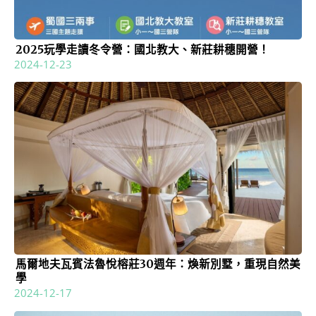
2025玩學走讀冬令營：國北教大、新莊耕穗開營！
2024-12-23
馬爾地夫瓦賓法魯悅榕莊30週年：煥新別墅，重現自然美
學
2024-12-17