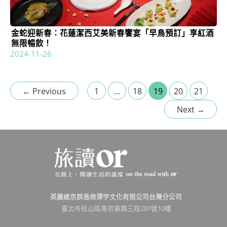
金蛇迎新春：花蓮潔西艾美新春饗宴「早鳥預訂」享紅酒
無限暢飲！
2024-11-26
←
Previous
1
...
18
19
20
21
Next
→
英屬維京群島商澤宇文化有限公司台灣分公司
臺北市松山區南京東路三段287號10樓