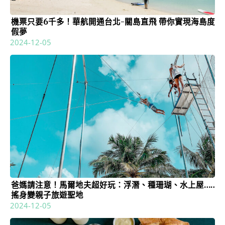
機票只要6千多！華航開通台北-關島直飛 帶你實現海島度
假夢
2024-12-05
爸媽請注意！馬爾地夫超好玩：浮潛、種珊瑚、水上屋……
搖身變親子旅遊聖地
2024-12-05