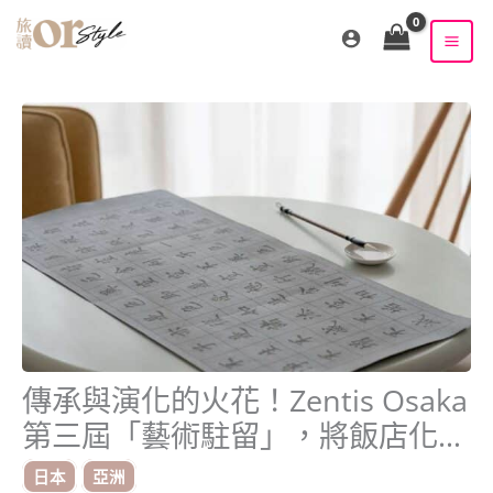
跳
至
主
要
內
容
傳承與演化的火花！Zentis Osaka
第三屆「藝術駐留」，將飯店化身
動態美術館
日本
亞洲