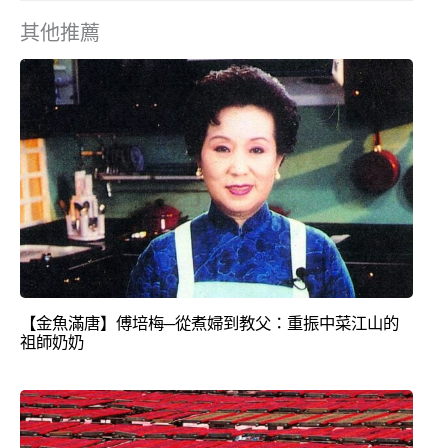
其他推薦
【金魚滿唐】傅培梅─從煮婦到教父：重振中菜江山的
祖師奶奶