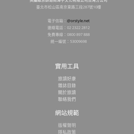
英屬維京群島商澤宇文化有限公司台灣分公司
臺北市松山區南京東路三段287號10樓
電子信箱：
@orstyle.net
連絡電話：02 2322 2812
免費專線：0800 897 888
統一編號：53009698
實用工具
旅讀好康
雜誌目錄
關於旅讀
聯絡我們
網站規範
版權聲明
隱私政策