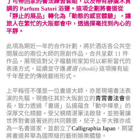
了可帶回家的書法練習套組，以及帶有靜謐木質
調的 Parfum Satori 浴鹽。這項企劃將書道從
「靜止的展品」轉化為「動態的感官體驗」，讓
旅人在繁忙的大阪都會中，透過揮毫找到內心的
平靜。
此項為期近一年的合作計劃，將於酒店各公共空
間展出的兩位大師的原創作品，合共呈獻 11 件
作品，展現這對父子檔藝術家如何以嶄新當代的
表達方式，延續並守護
書道
(shod
ō
)
這項擁有逾
千年歷史的傳統藝術形式。
上平梅徑不僅是一位書道大師，亦是現場書法表
演的先驅，現擔任其於大阪創立的
青霄書法會
會
長，致力透過「書道」弘揚蘊含「動中禪意」的
深厚文化精髓。受父親精湛筆法啟發，並抱著讓
世界對書道著迷的共同願景，兒子上平大雅亦成
為一名書道家，並創立了
Calligraphia Japan
，期望
將書道昇華為國際級的藝術娛樂體驗。