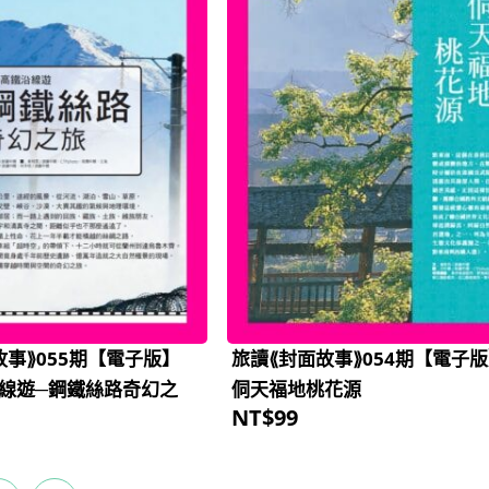
故事⟫055期【電子版】
旅讀⟪封面故事⟫054期【電子
線遊─鋼鐵絲路奇幻之
侗天福地桃花源
NT$
99