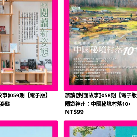
故事⟫059期【電子版】
旅讀⟪封面故事⟫058期【電子
姿態
隱遊神州：中國秘境村落10+
NT$
99