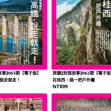
故事⟫063期【電子版】
旅讀⟪封面故事⟫062期【電子
說走就走！
在桂西，過一把戶外癮
NT$
99