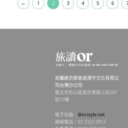
←
1
2
3
4
5
6
英屬維京群島商澤宇文化有限公
司台灣分公司
臺北市松山區南京東路三段287
號10樓
電子信箱：
@orstyle.net
連絡電話：02 2322 2812