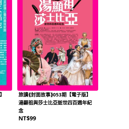
版】
旅讀⟪封面故事⟫053期【電子版】
湯顯祖與莎士比亞逝世四百週年紀
念
NT$
99