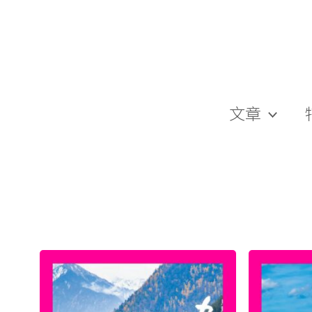
跳
至
主
要
內
容
文章