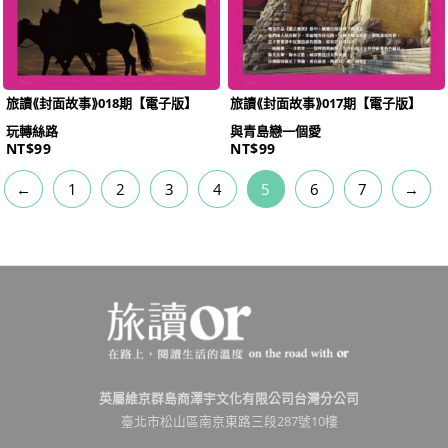
旅讀⟪封面故事⟫018期【電子版】
旅讀⟪封面故事⟫017期【電子版】
玩轉絲路
與青島戀一個愛
NT$
99
NT$
99
←
1
2
3
4
5
6
7
→
英屬維京群島商澤宇文化有限公司台灣分公司
臺北市松山區南京東路三段287號10樓