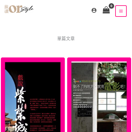
跳
至
主
要
內
容
單篇文章