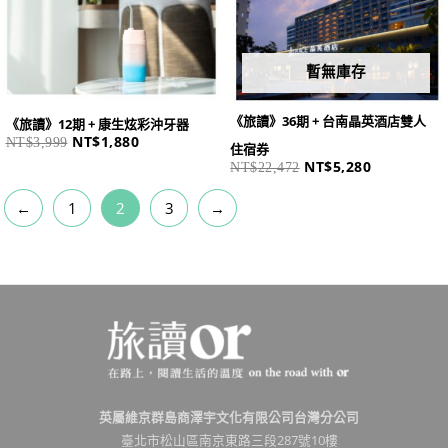
暫無庫存
《旅讀》36期 + 台南晶英酒店雙人
《旅讀》12期 + 康生炫彩沖牙器
NT$
1,880
NT$
3,999
住宿券
NT$
5,280
NT$
22,472
←
1
2
3
→
英屬維京群島商澤宇文化有限公司台灣分公司
臺北市松山區南京東路三段287號10樓