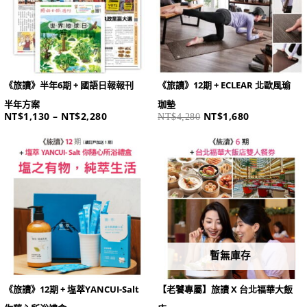
《旅讀》半年6期 + 國語日報報刊
《旅讀》12期 + ECLEAR 北歐風瑜
半年方案
珈墊
NT$
1,130
–
NT$
2,280
NT$
1,680
NT$
4,280
原
目
原
目
始
前
始
前
價
價
價
價
格：
格：
格：
格：
NT$4,130。
NT$1,580。
NT$5,100。
NT$1,880。
暫無庫存
《旅讀》12期 + 塩萃YANCUI-Salt
【老饕專屬】旅讀 X 台北福華大飯