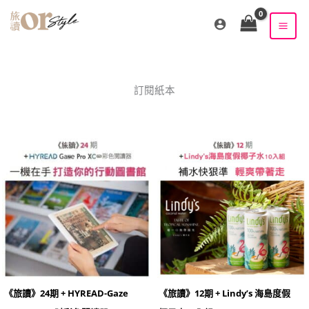
跳
至
主
要
內
容
訂閱紙本
原
目
原
目
始
前
始
前
價
價
價
價
格：
格：
格：
格：
NT$24,990。
NT$19,900。
NT$3,650。
NT$1,680。
《旅讀》24期 + HYREAD-Gaze
《旅讀》12期 + Lindy’s 海島度假