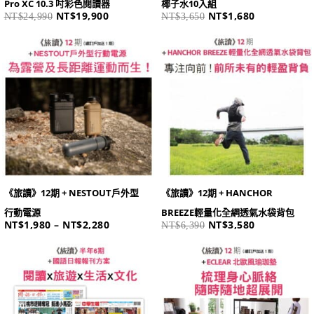
Pro XC 10.3 吋彩色閱讀器
椰子水10入組
NT$
19,900
NT$
1,680
NT$
24,990
NT$
3,650
價
原
目
格
始
前
範
價
價
圍：
格：
格：
NT$1,980
NT$6,390。
NT$3,580。
到
NT$2,280
《旅讀》12期 + NESTOUT戶外型
《旅讀》12期 + HANCHOR
行動電源
BREEZE輕量化全網透氣水袋背包
NT$
1,980
–
NT$
2,280
NT$
3,580
NT$
6,390
價
原
目
格
始
前
範
價
價
圍：
格：
格：
NT$1,130
NT$4,280。
NT$1,680。
到
NT$2,280