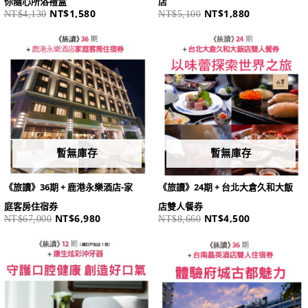
你隨心所浴禮盒
店
NT$
1,580
NT$
1,880
NT$
4,130
NT$
5,100
原
目
原
目
始
前
始
前
價
價
價
價
格：
格：
格：
格：
NT$67,000。
NT$6,980。
NT$8,660。
NT$4,500。
暫無庫存
暫無庫存
《旅讀》36期 + 鹿港永樂酒店-家
《旅讀》24期 + 台北大倉久和大飯
庭客房住宿券
店雙人餐券
NT$
6,980
NT$
4,500
NT$
67,000
NT$
8,660
原
目
原
目
始
前
始
前
價
價
價
價
格：
格：
格：
格：
NT$3,999。
NT$1,880。
NT$22,472。
NT$5,280